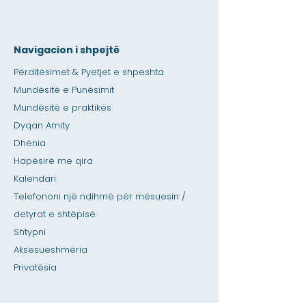
Navigacion i shpejtë
Përditësimet & Pyetjet e shpeshta
Mundësitë e Punësimit
Mundësitë e praktikës
Dyqan Amity
Dhënia
Hapësirë me qira
Kalendari
Telefononi një ndihmë për mësuesin /
detyrat e shtëpisë
Shtypni
Aksesueshmëria
Privatësia