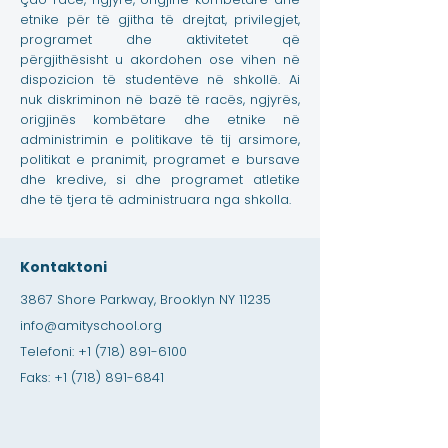
etnike për të gjitha të drejtat, privilegjet,
programet dhe aktivitetet që
përgjithësisht u akordohen ose vihen në
dispozicion të studentëve në shkollë. Ai
nuk diskriminon në bazë të racës, ngjyrës,
origjinës kombëtare dhe etnike në
administrimin e politikave të tij arsimore,
politikat e pranimit, programet e bursave
dhe kredive, si dhe programet atletike
dhe të tjera të administruara nga shkolla.
Kontaktoni
3867 Shore Parkway, Brooklyn NY 11235
info@amityschool.org
Telefoni:
+1 (718) 891-6100
Faks:
+1 (718) 891-6841