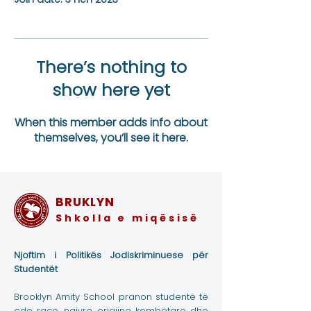
There’s nothing to
show here yet
When this member adds info about
themselves, you’ll see it here.
BRUKLYN
Shkolla e miqësisë
Njoftim i Politikës Jodiskriminuese për
Studentët
Brooklyn Amity School pranon studentë të
çdo race, ngjyre, origjine kombëtare dhe