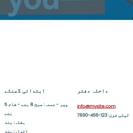
کے ساتھ آپ کے مستقبل کا گی
ین ایمیٹی سکول سے رابطہ ک
داخلہ دفتر
ابتدائی گھنٹے
پیر - جمعہ: صبح 8 بجے - شام 5
info@mysite.com
بجے​
ٹیلی فون: 123-456-7890
ہفتہ: بند
​اتوار: بند