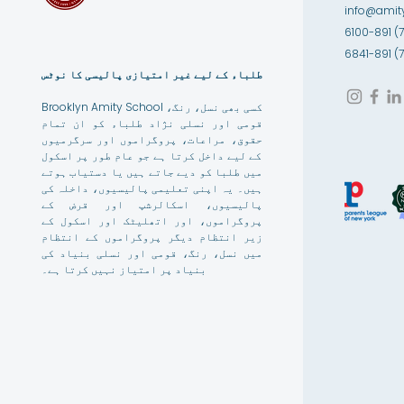
info@amity
طلباء کے لیے غیر امتیازی پالیسی کا نوٹس
Brooklyn Amity School کسی بھی نسل، رنگ،
قومی اور نسلی نژاد طلباء کو ان تمام
حقوق، مراعات، پروگراموں اور سرگرمیوں
کے لیے داخل کرتا ہے جو عام طور پر اسکول
میں طلبا کو دیے جاتے ہیں یا دستیاب ہوتے
ہیں۔ یہ اپنی تعلیمی پالیسیوں، داخلہ کی
پالیسیوں، اسکالرشپ اور قرض کے
پروگراموں، اور اتھلیٹک اور اسکول کے
زیر انتظام دیگر پروگراموں کے انتظام
میں نسل، رنگ، قومی اور نسلی بنیاد کی
بنیاد پر امتیاز نہیں کرتا ہے۔