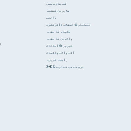
کے بارے میں
ماہرین تعلیم
داخلے
فیکلٹی & اسٹاف ڈائرکٹری
طلباء کا صفحہ
والدین کا صفحہ
ٹ
خبریں & اعلانات
آنے والے واقعات
رابطہ کریں۔
3-K & پری کے سب کے لیے