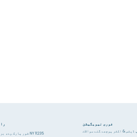
فوری نیویگیشن
راب
 ڈیٹس & اکثر پوچھے گئے سوالات
3867 شور پارک وے، بروکلین NY 11235