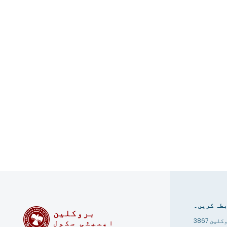
طہ کریں۔
بروکلین
ایمیٹی سکول