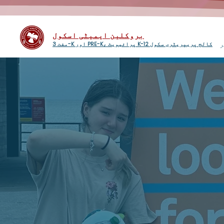
بروکلین ایمیٹی اسکول
ر
مفت 3-K اور PRE-K، پرائیویٹ K-12 کالج پریپریٹری سکول