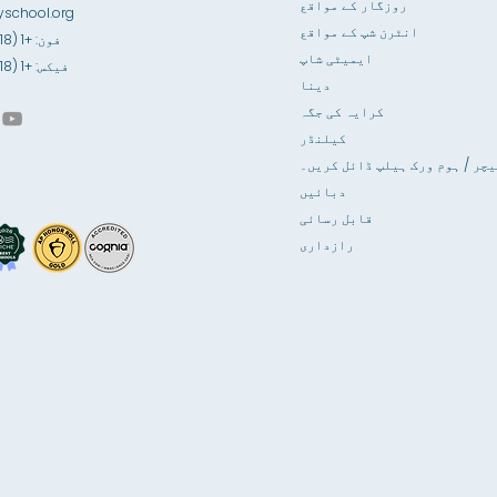
روزگار کے مواقع
school.org
انٹرن شپ کے مواقع
فون: +1 (718) 891-6100
ایمیٹی شاپ
فیکس: +1 (718) 891-6841
دینا
کرایہ کی جگہ
کیلنڈر
یچر / ہوم ورک ہیلپ ڈائل کریں۔
دبائیں
قابل رسائی
رازداری