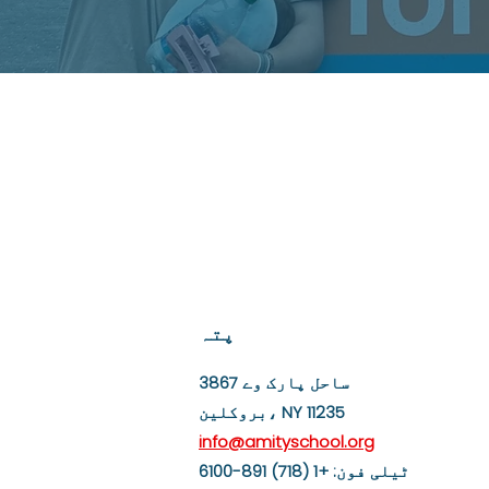
ٹ وے۔
ریں۔
پتہ
3867 ساحل پارک وے
بروکلین، NY 11235
info@amityschool.org
ٹیلی فون: +1 (718) 891-6100