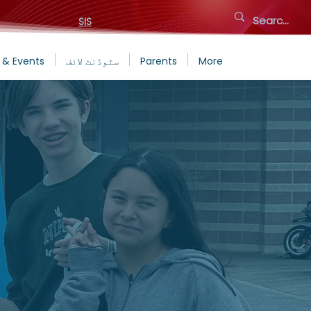
SIS
More
Parents
سٹوڈنٹ لائف
 & Events