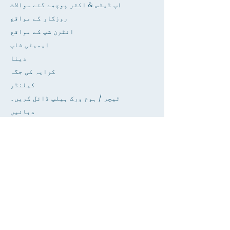
اپ ڈیٹس & اکثر پوچھے گئے سوالات
روزگار کے مواقع
انٹرن شپ کے مواقع
ایمیٹی شاپ
دینا
کرایہ کی جگہ
کیلنڈر
ٹیچر / ہوم ورک ہیلپ ڈائل کریں۔
دبائیں
قابل رسائی
رازداری
گھر
SIS ڈیٹا بیس
کے بارے میں
ماہرین تعلیم
داخلے