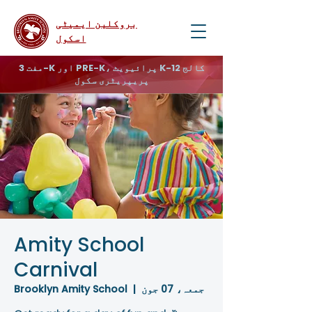
بروکلین ایمیٹی
اسکول
مفت 3-K اور PRE-K، پرائیویٹ K-12 کالج
پریپریٹری سکول
Amity School
Carnival
جمعہ، 07 جون
  |  
Brooklyn Amity School