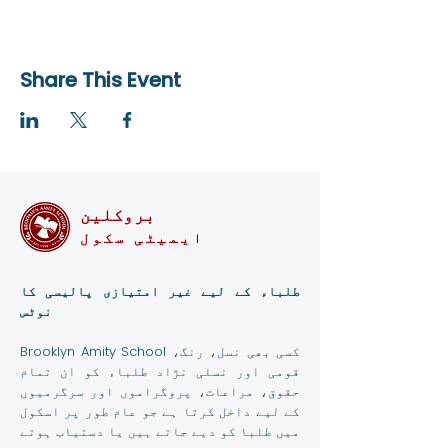
Share This Event
بروکلین
ایمیٹی سکول
طلباء کے لیے غیر امتیازی پالیسی کا
نوٹس
Brooklyn Amity School کسی بھی نسل، رنگ،
قومی اور نسلی نژاد طلباء کو ان تمام
حقوق، مراعات، پروگراموں اور سرگرمیوں
کے لیے داخل کرتا ہے جو عام طور پر اسکول
میں طلبا کو دیے جاتے ہیں یا دستیاب ہوتے