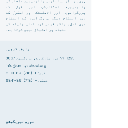
ہیں۔ یہ اپنی تعلیمی پالیسیوں، داخلہ کی
پالیسیوں، اسکالرشپ اور قرض کے
پروگراموں، اور اتھلیٹک اور اسکول کے
زیر انتظام دیگر پروگراموں کے انتظام
میں نسل، رنگ، قومی اور نسلی بنیاد کی
بنیاد پر امتیاز نہیں کرتا ہے۔
رابطہ کریں۔
3867 شور پارک وے، بروکلین NY 11235
info@amityschool.org
فون:
+1 (718) 891-6100
فیکس:
+1 (718) 891-6841
فوری نیویگیشن