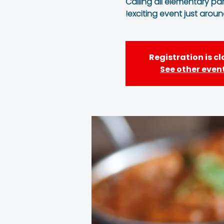
Calling all elementary pa
exciting event just aroun
Registration is c
See other even