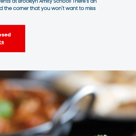
rents at Brooklyn Amity School! There's an
d the corner that you won't want to miss!
losed
ts