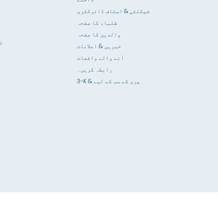
فیکلٹی & اسٹاف ڈائرکٹری
طلباء کا صفحہ
والدین کا صفحہ
ٹ
خبریں & اعلانات
آنے والے واقعات
رابطہ کریں۔
3-K & پری کے سب کے لیے