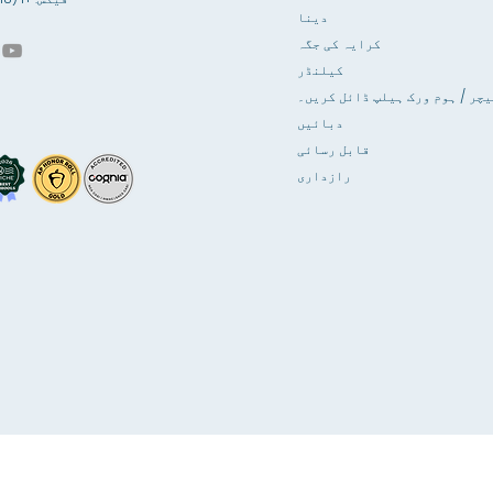
دینا
کرایہ کی جگہ
کیلنڈر
یچر / ہوم ورک ہیلپ ڈائل کریں۔
دبائیں
قابل رسائی
رازداری