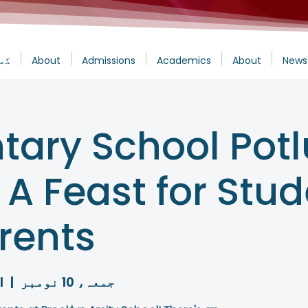
News
About
Academics
Admissions
About
گھ
tary School Pot
 A Feast for Stu
rents
جمعہ، 10 نومبر
  |  
l