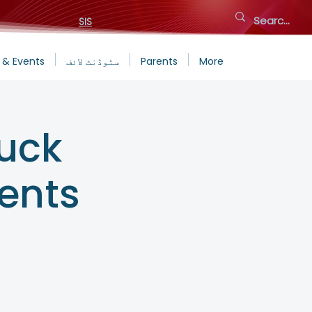
SIS
More
Parents
سٹوڈنٹ لائف
 & Events
luck
dents