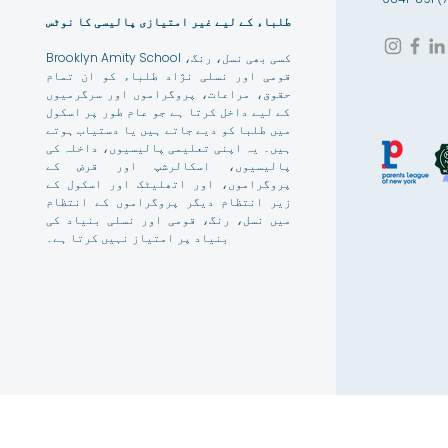
طلباء کے لیے غیر امتیازی پالیسی کا نوٹس
Brooklyn Amity School کسی بھی نسل، رنگ،
قومی اور نسلی نژاد طلباء کو ان تمام
حقوق، مراعات، پروگراموں اور سرگرمیوں
کے لیے داخل کرتا ہے جو عام طور پر اسکول
میں طلبا کو دیے جاتے ہیں یا دستیاب ہوتے
ہیں۔ یہ اپنی تعلیمی پالیسیوں، داخلہ کی
پالیسیوں، اسکالرشپ اور قرض کے
پروگراموں، اور اتھلیٹک اور اسکول کے
زیر انتظام دیگر پروگراموں کے انتظام
میں نسل، رنگ، قومی اور نسلی بنیاد کی
بنیاد پر امتیاز نہیں کرتا ہے۔