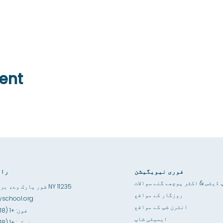
ent
فوری نیویگیشن
راب
 ڈیٹس & اکثر پوچھے گئے سوالات
3867 شور پارک وے، بروکلین NY 11235
روزگار کے مواقع
school.org
انٹرن شپ کے مواقع
فون: +1 (718) 891-6100
ایمیٹی شاپ
فیکس: +1 (718) 891-6841