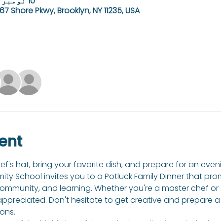
10 نومبر، 2023، 5:00 PM – 7:00 PM
67 Shore Pkwy, Brooklyn, NY 11235, USA
ent
hef's hat, bring your favorite dish, and prepare for an even
ity School invites you to a Potluck Family Dinner that prom
mmunity, and learning. Whether you're a master chef or a 
 appreciated. Don't hesitate to get creative and prepare a 
ons. 