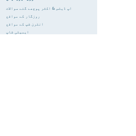
اپ ڈیٹس & اکثر پوچھے گئے سوالات
روزگار کے مواقع
انٹرن شپ کے مواقع
ایمیٹی شاپ
دینا
کرایہ کی جگہ
کیلنڈر
ٹیچر / ہوم ورک ہیلپ ڈائل کریں۔
دبائیں
قابل رسائی
رازداری
گھر
SIS ڈیٹا بیس
کے بارے میں
ماہرین تعلیم