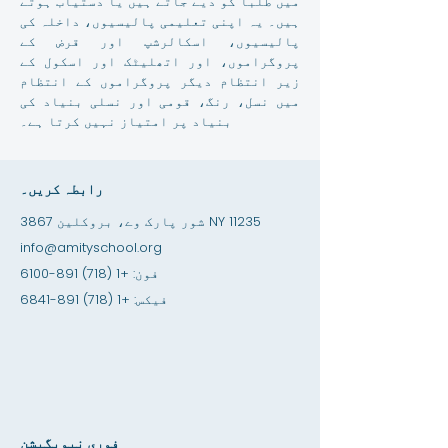
میں طلبا کو دیے جاتے ہیں یا دستیاب ہوتے
ہیں۔ یہ اپنی تعلیمی پالیسیوں، داخلہ کی
پالیسیوں، اسکالرشپ اور قرض کے
پروگراموں، اور اتھلیٹک اور اسکول کے
زیر انتظام دیگر پروگراموں کے انتظام
میں نسل، رنگ، قومی اور نسلی بنیاد کی
بنیاد پر امتیاز نہیں کرتا ہے۔
رابطہ کریں۔
3867 شور پارک وے، بروکلین NY 11235
info@amityschool.org
فون:
+1 (718) 891-6100
فیکس:
+1 (718) 891-6841
فوری نیویگیشن