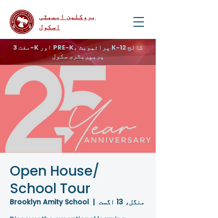
بروکلین ایمیٹی
اسکول
مفت 3-K اور PRE-K، پرائیویٹ K-12 کالج
پریپریٹری سکول
Open House/
School Tour
منگل، 13 اگست
  |  
Brooklyn Amity School