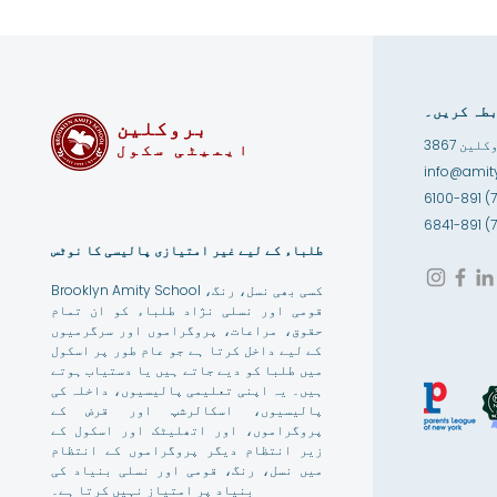
طہ کریں۔
بروکلین
ایمیٹی سکول
info@amity
طلباء کے لیے غیر امتیازی پالیسی کا نوٹس
Brooklyn Amity School کسی بھی نسل، رنگ،
قومی اور نسلی نژاد طلباء کو ان تمام
حقوق، مراعات، پروگراموں اور سرگرمیوں
کے لیے داخل کرتا ہے جو عام طور پر اسکول
میں طلبا کو دیے جاتے ہیں یا دستیاب ہوتے
ہیں۔ یہ اپنی تعلیمی پالیسیوں، داخلہ کی
پالیسیوں، اسکالرشپ اور قرض کے
پروگراموں، اور اتھلیٹک اور اسکول کے
زیر انتظام دیگر پروگراموں کے انتظام
میں نسل، رنگ، قومی اور نسلی بنیاد کی
بنیاد پر امتیاز نہیں کرتا ہے۔