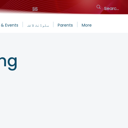
SIS
More
Parents
سٹوڈنٹ لائف
 & Events
ing