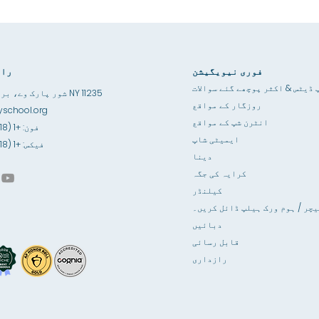
فوری نیویگیشن
راب
 ڈیٹس & اکثر پوچھے گئے سوالات
3867 شور پارک وے، بروکلین NY 11235
روزگار کے مواقع
school.org
انٹرن شپ کے مواقع
فون: +1 (718) 891-6100
ایمیٹی شاپ
فیکس: +1 (718) 891-6841
دینا
کرایہ کی جگہ
کیلنڈر
یچر / ہوم ورک ہیلپ ڈائل کریں۔
دبائیں
قابل رسائی
رازداری