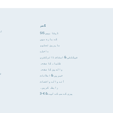
گھر
اپ
SIS ڈیٹا بیس
کے بارے میں
ماہرین تعلیم
داخلے
فیکلٹی & اسٹاف ڈائرکٹری
طلباء کا صفحہ
والدین کا صفحہ
ٹ
خبریں & اعلانات
آنے والے واقعات
رابطہ کریں۔
3-K & پری کے سب کے لیے