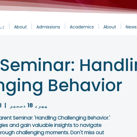
News
About
Academics
Admissions
About
گھ
 Seminar: Handl
nging Behavior
پیر، 18 دسمبر
  |  
l
Parent Seminar: 'Handling Challenging Behavior.'
gies and gain valuable insights to navigate
hrough challenging moments. Don't miss out