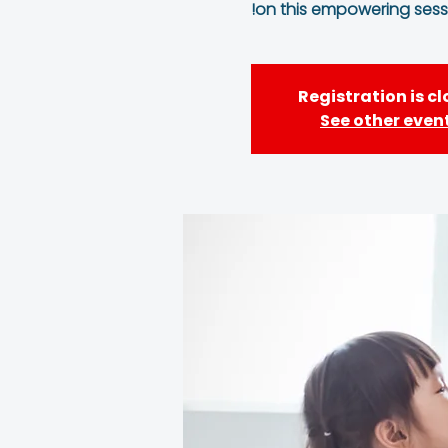
on this empowering sessi
Registration is c
See other even