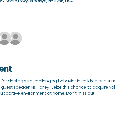
67 Shore Pkwy, Brooklyn, NY 11235, USA
ent
s for dealing with challenging behavior in children at our
 guest speaker Ms. Farley! Seize this chance to acquire val
 supportive environment at home. Don't miss out!