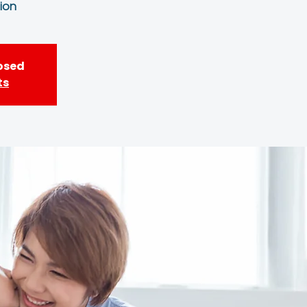
on!
losed
ts