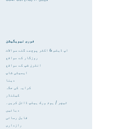
فوری نیویگیشن
اپ ڈیٹس & اکثر پوچھے گئے سوالات
روزگار کے مواقع
انٹرن شپ کے مواقع
ایمیٹی شاپ
دینا
کرایہ کی جگہ
کیلنڈر
ٹیچر / ہوم ورک ہیلپ ڈائل کریں۔
دبائیں
قابل رسائی
رازداری