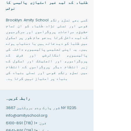
طلباء کے لیے غیر امتیازی پالیسی کا
نوٹس
Brooklyn Amity School کسی بھی نسل، رنگ،
قومی اور نسلی نژاد طلباء کو ان تمام
حقوق، مراعات، پروگراموں اور سرگرمیوں
کے لیے داخل کرتا ہے جو عام طور پر اسکول
میں طلبا کو دیے جاتے ہیں یا دستیاب ہوتے
ہیں۔ یہ اپنی تعلیمی پالیسیوں، داخلہ کی
پالیسیوں، اسکالرشپ اور قرض کے
پروگراموں، اور اتھلیٹک اور اسکول کے
زیر انتظام دیگر پروگراموں کے انتظام
میں نسل، رنگ، قومی اور نسلی بنیاد کی
بنیاد پر امتیاز نہیں کرتا ہے۔
رابطہ کریں۔
3867 شور پارک وے، بروکلین NY 11235
info@amityschool.org
فون:
+1 (718) 891-6100
فیکس:
+1 (718) 891-6841