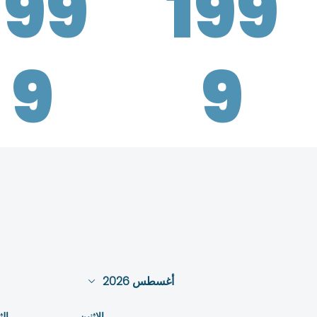
199
199
9
9
أغسطس 2026
الاثنين
الث