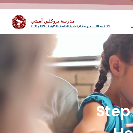
مدرسة بروكلين أميتي
ت
3-K و PRE-K مجانًا ، المدرسة الإعدادية الخاصة بالكلية K-12
Step