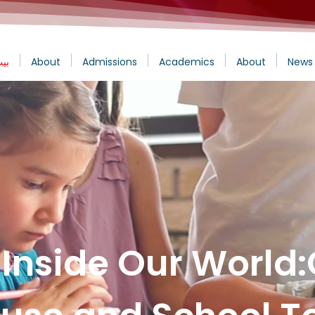
News 
About
Academics
Admissions
About
بي
 Inside Our World: