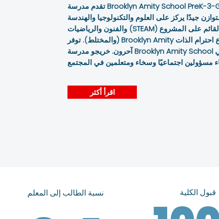
تقدم مدرسة Brooklyn Amity School PreK-3-Gr. 12 ، مختلط ، برنامج تعليمي
ازن جيدًا يركز على العلوم والتكنولوجيا والهندسة
والفنون والرياضيات (STEAM) وتكامل ألعاب القوى وأمبير. التعلم القائم على المشروع
(والمختلط). توفر Brooklyn Amity أيضًا بيئة تعليمية آمنة تزرع احترام الذات & amp؛
آحرون. خريجو مدرسة Brooklyn Amity School هم مفكرون عالميون يساهمون في
اقرأ أكثر
قبول الكلية
نسبة الطالب إلى المعلم