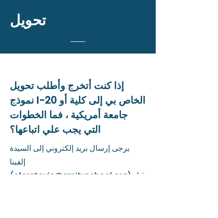
تحويل
إذا كنت أتخرج وأطلب تحويل
نموذج I-20 الخاص بي إلى كلية أو
جامعة أمريكية ، فما الخطوات
التي يجب علي اتباعها؟
يرجى إرسال بريد إلكتروني إلى السيدة
إلفينا
) قبل
eferatovic@amityschool.org
(
نهاية فصل الربيع ، وستقوم بنقل سجل
سفيس الخاص بك إلى المدرسة التي
ستلتحق بها في الخريف. إذا طلبت الكلية