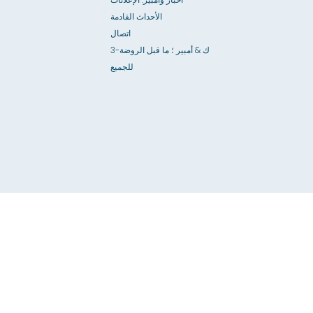
الأحداث القادمة
اتصال
3-ك & أمبير ؛ ما قبل الروضة
للجميع