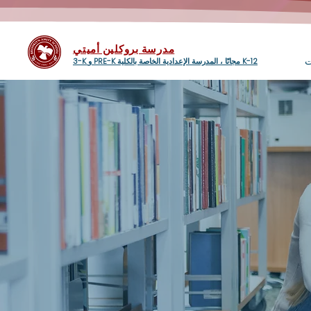
مدرسة بروكلين أميتي
ت
3-K و PRE-K مجانًا ، المدرسة الإعدادية الخاصة بالكلية K-12