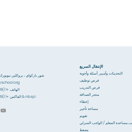
الإنتقال السريع
التحديثات وأمبير. أسئلة وأجوبة
3867 شور باركواي ، بروكلين نيويورك 1235
فرص توظيف
school.org
فرص التدريب
الهاتف: +1 (718) 891-6100
متجر الصداقة
الفاكس: +1 (718) 891-6841 & nbsp؛
إعطاء
مساحة تأجير
تقويم
ب مساعدة المعلم / الواجب المنزلي
يضعط