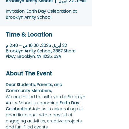
الثلاثاء، 22 أبريل
  |  
Brooklyn Amity School
Invitation: Earth Day Celebration at
Brooklyn Amity School
Time & Location
22 أبريل 2025، 10:00 ص – 2:40 م
Brooklyn Amity School, 3867 Shore
Pkwy, Brooklyn, NY 11235, USA
About The Event
Dear Students, Parents, and 
Community Members,
We are thrilled to invite you to Brooklyn 
Amity School’s upcoming 
Earth Day 
Celebration
! Join us in celebrating our 
beautiful planet with a day full of 
engaging activities, creative projects, 
and fun-filled events.