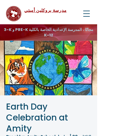
مدرسة بروكلين أميتي
3-K و PRE-K مجانًا ، المدرسة الإعدادية الخاصة بالكلية
K-12
Earth Day
Celebration at
Amity