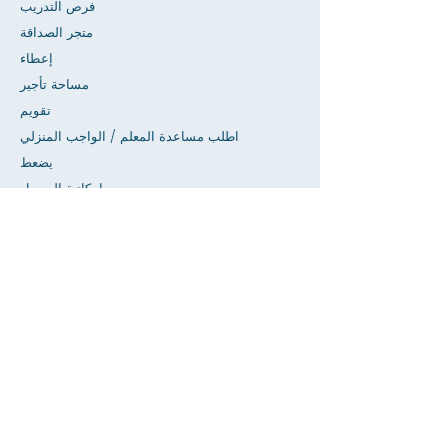
فرص التدريب
متجر الصداقة
إعطاء
مساحة تأجير
تقويم
اطلب مساعدة المعلم / الواجب المنزلي
يضعط
إمكانية الوصول
خصوصية
بيت
قاعدة بيانات SIS
عن
أكاديميون
القبول
أعضاء هيئة التدريس وأمبير. دليل الموظفين
صفحة الطلاب