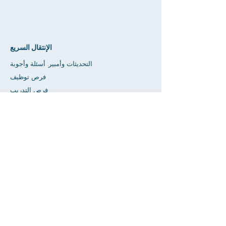
الإنتقال السريع
التحديثات وأمبير. أسئلة وأجوبة
فرص توظيف
فرص التدريب
متجر الصداقة
إعطاء
مساحة تأجير
تقويم
اطلب مساعدة المعلم / الواجب المنزلي
يضعط
إمكانية الوصول
خصوصية