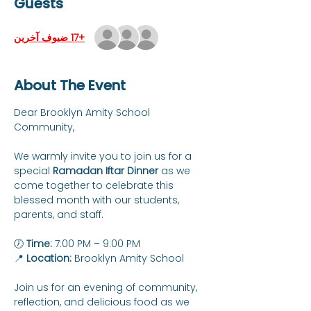
Guests
+17 ضيوف آخرين
About The Event
Dear Brooklyn Amity School 
Community,
We warmly invite you to join us for a 
special 
Ramadan Iftar Dinner
 as we 
come together to celebrate this 
blessed month with our students, 
parents, and staff.
🕖 
Time:
 7:00 PM – 9:00 PM
📍 
Location:
 Brooklyn Amity School
Join us for an evening of community, 
reflection, and delicious food as we 