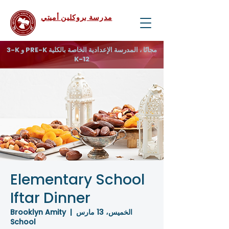
مدرسة بروكلين أميتي
3-K و PRE-K مجانًا ، المدرسة الإعدادية الخاصة بالكلية
K-12
Elementary School
Iftar Dinner
الخميس، 13 مارس
  |  
Brooklyn Amity
School