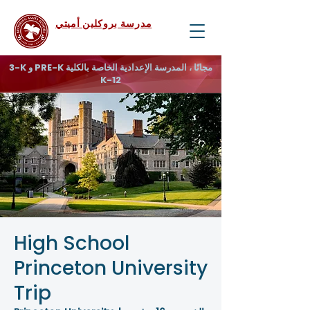
مدرسة بروكلين أميتي
3-K و PRE-K مجانًا ، المدرسة الإعدادية الخاصة بالكلية
K-12
High School
Princeton University
Trip