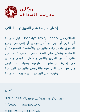
بروكلين
مدرسة الصداقة
إشعار بسياسة عدم التمييز تجاه الطلاب
تقبل مدرسة Brooklyn Amity School الطلاب من
أي عرق أو لون أو أصل قومي أو إثني في جميع
الحقوق والامتيازات والبرامج والأنشطة الممنوحة أو
المتاحة بشكل عام للطلاب في المدرسة. لا تميز
على أساس العرق واللون والأصل القومي والإثني
في إدارة سياساتها التعليمية وسياسات القبول
وبرامج المنح الدراسية والقروض والبرامج الرياضية
وغيرها من البرامج التي تديرها المدرسة.
اتصال
3867 شور باركواي ، بروكلين نيويورك 11235
info@amityschool.org
الهاتف:
+1 (718) 891-6100