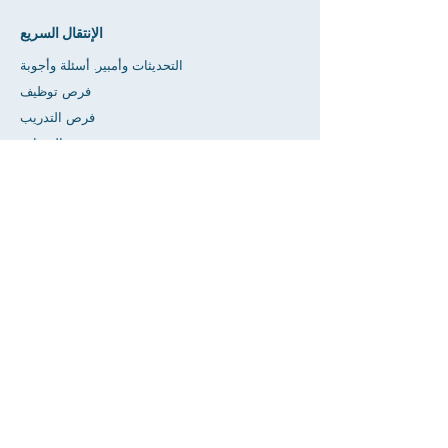
الإنتقال السريع
التحديثات وأمبير. أسئلة وأجوبة
فرص توظيف
فرص التدريب
متجر الصداقة
إعطاء
مساحة تأجير
تقويم
اطلب مساعدة المعلم / الواجب المنزلي
يضعط
إمكانية الوصول
خصوصية
بيت
قاعدة بيانات SIS
عن