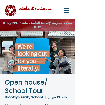
مدرسة بروكلين أميتي
3-K و PRE-K مجانًا ، المدرسة الإعدادية الخاصة بالكلية
K-12
Open house/
School Tour
الثلاثاء، 13 فبراير
  |  
Brooklyn Amity School