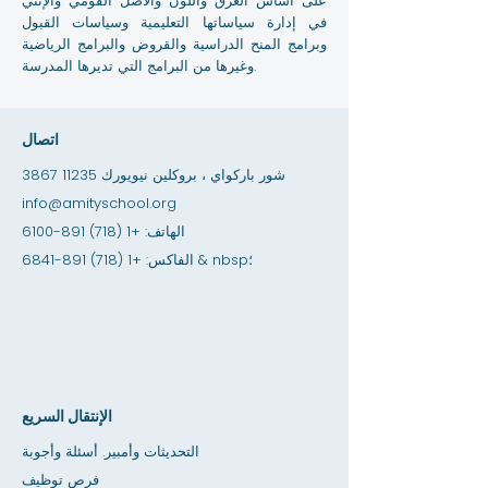
على أساس العرق واللون والأصل القومي والإثني
في إدارة سياساتها التعليمية وسياسات القبول
وبرامج المنح الدراسية والقروض والبرامج الرياضية
وغيرها من البرامج التي تديرها المدرسة.
اتصال
3867 شور باركواي ، بروكلين نيويورك 11235
info@amityschool.org
الهاتف:
+1 (718) 891-6100
& nbsp؛
الفاكس:
+1 (718) 891-6841
الإنتقال السريع
التحديثات وأمبير. أسئلة وأجوبة
فرص توظيف