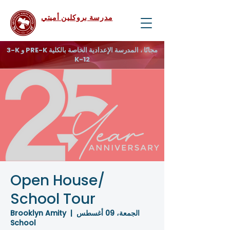
مدرسة بروكلين أميتي
3-K و PRE-K مجانًا ، المدرسة الإعدادية الخاصة بالكلية
K-12
Open House/
School Tour
الجمعة، 09 أغسطس
  |  
Brooklyn Amity
School