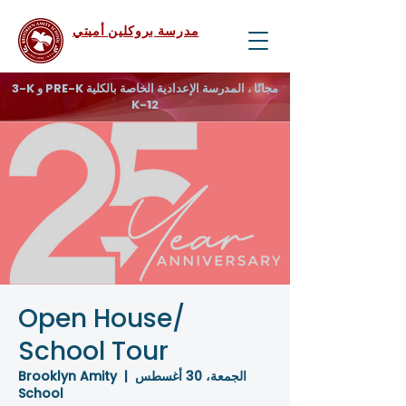
مدرسة بروكلين أميتي
3-K و PRE-K مجانًا ، المدرسة الإعدادية الخاصة بالكلية
K-12
Open House/
School Tour
الجمعة، 30 أغسطس
  |  
Brooklyn Amity
School