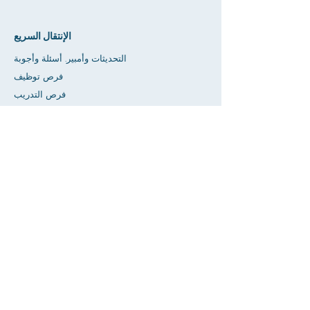
الإنتقال السريع
التحديثات وأمبير. أسئلة وأجوبة
فرص توظيف
فرص التدريب
متجر الصداقة
إعطاء
مساحة تأجير
تقويم
اطلب مساعدة المعلم / الواجب المنزلي
يضعط
إمكانية الوصول
خصوصية
بيت
قاعدة بيانات SIS