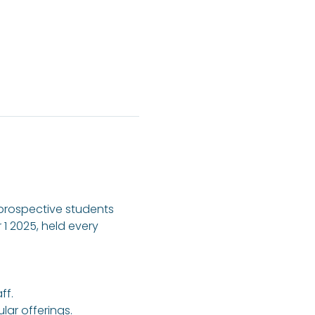
 prospective students 
1 2025, held every 
ff.
ar offerings.