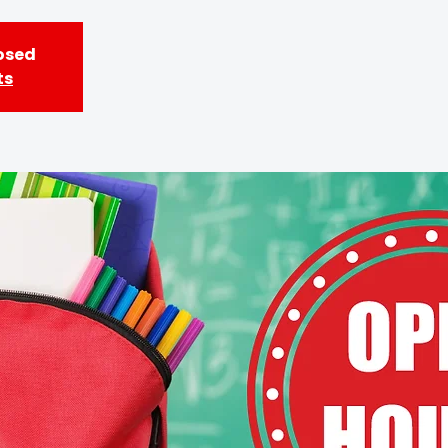
losed
ts