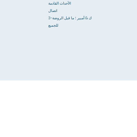
الأحداث القادمة
اتصال
3-ك & أمبير ؛ ما قبل الروضة
للجميع