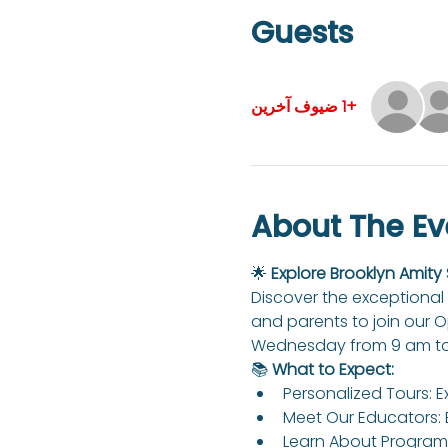
Guests
+1 ضيوف آخرين
About The Ev
🌟 
Explore Brooklyn Amity
Discover the exceptional 
and parents to join our 
Wednesday from 9 am to
📚 
What to Expect:
Personalized Tours: E
Meet Our Educators: 
Learn About Programs