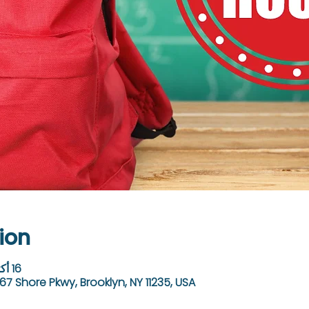
ion
16 أكتوبر 2024، 9:00 ص – 4:00 م
67 Shore Pkwy, Brooklyn, NY 11235, USA