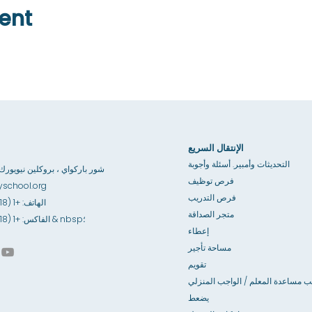
ent
الإنتقال السريع
التحديثات وأمبير. أسئلة وأجوبة
3867 شور باركواي ، بروكلين نيويورك 1235
فرص توظيف
school.org
فرص التدريب
الهاتف: +1 (718) 891-6100
متجر الصداقة
الفاكس: +1 (718) 891-6841 & nbsp؛
إعطاء
مساحة تأجير
تقويم
ب مساعدة المعلم / الواجب المنزلي
يضعط