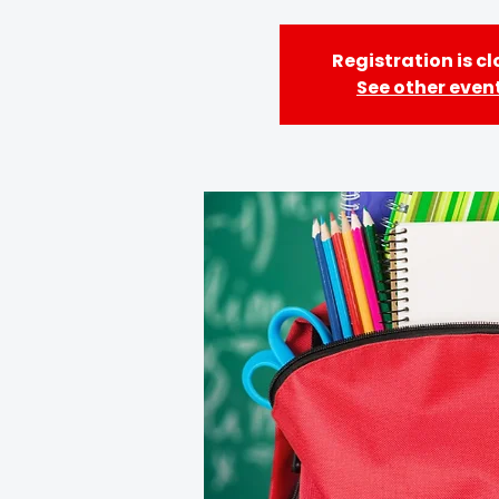
Registration is c
See other even