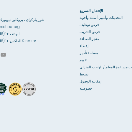
الإنتقال السريع
التحديثات وأمبير. أسئلة وأجوبة
3867 شور باركواي ، بروكلين نيويورك 1235
فرص توظيف
school.org
فرص التدريب
الهاتف: +1 (718) 891-6100
متجر الصداقة
الفاكس: +1 (718) 891-6841 & nbsp؛
إعطاء
مساحة تأجير
تقويم
ب مساعدة المعلم / الواجب المنزلي
يضعط
إمكانية الوصول
خصوصية