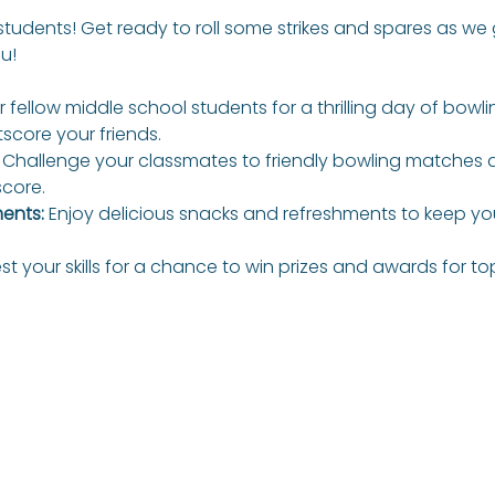
students! Get ready to roll some strikes and spares as we 
u!
r fellow middle school students for a thrilling day of bowlin
tscore your friends.
 Challenge your classmates to friendly bowling matches
score.
ents:
 Enjoy delicious snacks and refreshments to keep y
est your skills for a chance to win prizes and awards for t