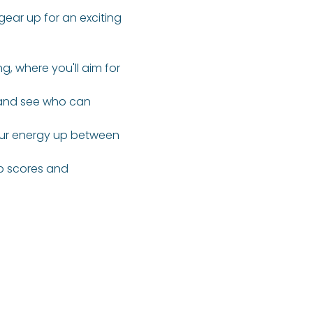
gear up for an exciting 
g, where you'll aim for 
 and see who can 
our energy up between 
op scores and 