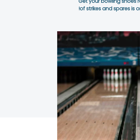
Get your bowling shoes r
of strikes and spares is o