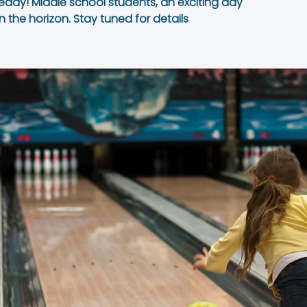
eady! Middle school students, an exciting day
n the horizon. Stay tuned for details!