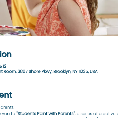
ion
12 يناير 2025، 10:30 ص – 12:30 م
rt Room, 3867 Shore Pkwy, Brooklyn, NY 11235, USA
ent
arents,
e you to 
"Students Paint with Parents"
, a series of creative