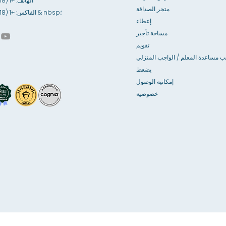
الهاتف: +1 (718) 891-6100
متجر الصداقة
الفاكس: +1 (718) 891-6841 & nbsp؛
إعطاء
مساحة تأجير
تقويم
ب مساعدة المعلم / الواجب المنزلي
يضعط
إمكانية الوصول
خصوصية