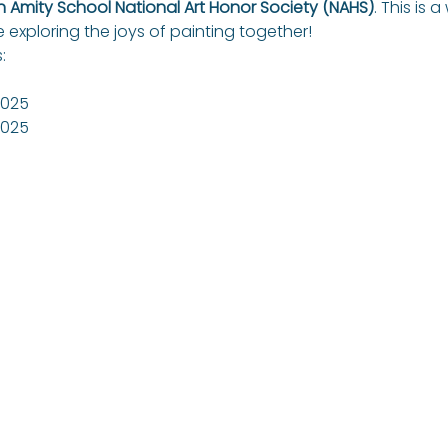
n Amity School National Art Honor Society (NAHS)
. This is 
e exploring the joys of painting together!
:
2025
2025