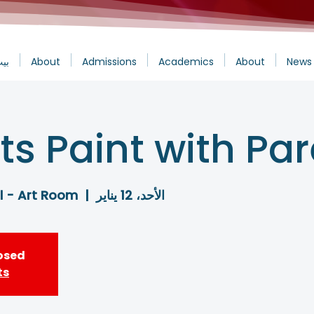
News 
About
Academics
Admissions
About
بي
s Paint with Pa
الأحد، 12 يناير
  |  
l - Art Room
losed
ts