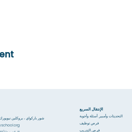
ent
الإنتقال السريع
التحديثات وأمبير. أسئلة وأجوبة
3867 شور باركواي ، بروكلين نيويورك 1235
فرص توظيف
school.org
فرص التدريب