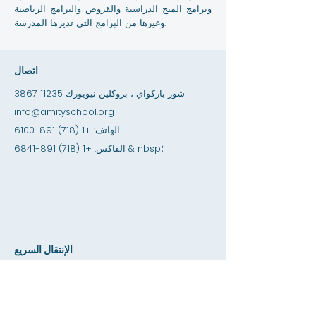
وبرامج المنح الدراسية والقروض والبرامج الرياضية
وغيرها من البرامج التي تديرها المدرسة.
اتصال
3867 شور باركواي ، بروكلين نيويورك 11235
info@amityschool.org
الهاتف:
+1 (718) 891-6100
& nbsp؛
الفاكس:
+1 (718) 891-6841
الإنتقال السريع
التحديثات وأمبير. أسئلة وأجوبة
فرص توظيف
فرص التدريب