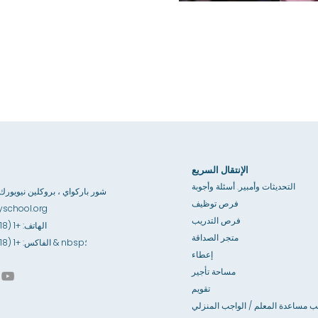
الإنتقال السريع
التحديثات وأمبير. أسئلة وأجوبة
3867 شور باركواي ، بروكلين نيويورك 1235
فرص توظيف
school.org
فرص التدريب
الهاتف: +1 (718) 891-6100
متجر الصداقة
الفاكس: +1 (718) 891-6841 & nbsp؛
إعطاء
مساحة تأجير
تقويم
ب مساعدة المعلم / الواجب المنزلي