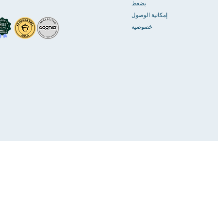
يضعط
إمكانية الوصول
خصوصية