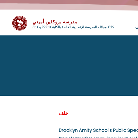
مدرسة بروكلين أميتي
ت
3-K و PRE-K مجانًا ، المدرسة الإعدادية الخاصة بالكلية K-12
خلف
Brooklyn Amity School's Public Spea