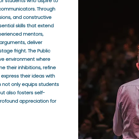
or students who aspire to
 communicators. Through
ions, and constructive
ntial skills that extend
perienced mentors,
 arguments, deliver
age fright. The Public
ive environment where
e their inhibitions, refine
 express their ideas with
m not only equips students
ut also fosters self-
 profound appreciation for