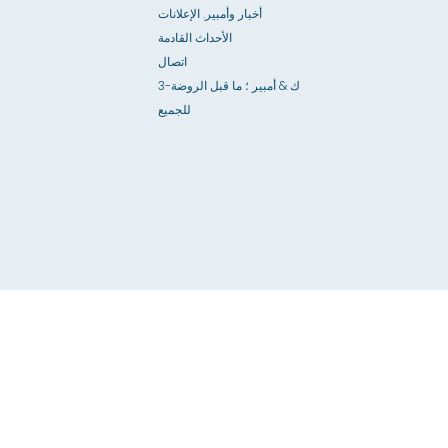
أخبار وأمبير. الإعلانات
الأحداث القادمة
اتصال
3-ك & أمبير ؛ ما قبل الروضة
للجميع