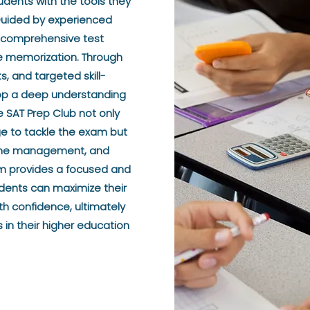
ents with the tools they
 Guided by experienced
n comprehensive test
e memorization. Through
s, and targeted skill-
lop a deep understanding
e SAT Prep Club not only
e to tackle the exam but
, time management, and
ram provides a focused and
dents can maximize their
h confidence, ultimately
 in their higher education