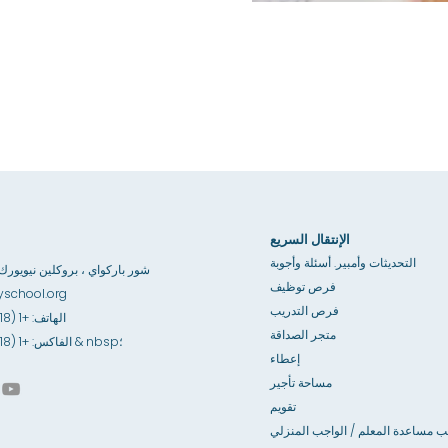
الإنتقال السريع
التحديثات وأمبير. أسئلة وأجوبة
3867 شور باركواي ، بروكلين نيويورك 1235
فرص توظيف
school.org
فرص التدريب
الهاتف: +1 (718) 891-6100
متجر الصداقة
الفاكس: +1 (718) 891-6841 & nbsp؛
إعطاء
مساحة تأجير
تقويم
ب مساعدة المعلم / الواجب المنزلي