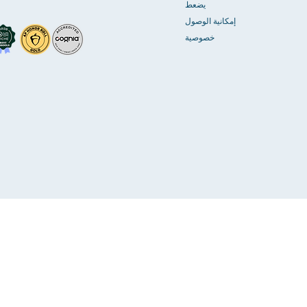
يضعط
إمكانية الوصول
خصوصية