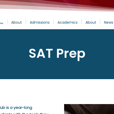
News 
About
Academics
Admissions
About
بي
SAT Prep
lub is a year-long