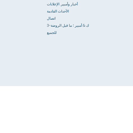
أخبار وأمبير. الإعلانات
الأحداث القادمة
اتصال
3-ك & أمبير ؛ ما قبل الروضة
للجميع