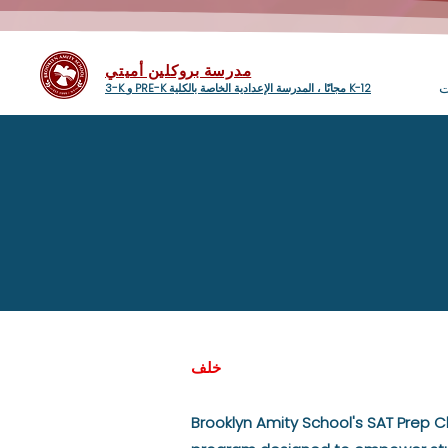
مدرسة بروكلين أميتي
ت
3-K و PRE-K مجانًا ، المدرسة الإعدادية الخاصة بالكلية K-12
خلف
Brooklyn Amity School's SAT Prep C