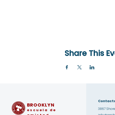
Share This Ev
Contact
BROOKLYN
3867 Shore
escuela de
info@amity