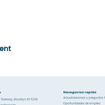
ent
o
Navegacion rapida
Actualizaciones y preguntas 
 Parkway, Brooklyn NY 11235
Oportunidades de empleo
school.org