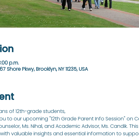
ion
3:00 p.m.
67 Shore Pkwy, Brooklyn, NY 11235, USA
ent
ns of 12th-grade students,
you to our upcoming "12th Grade Parent Info Session" on C
nselor, Ms. Nihal, and Academic Advisor, Ms. Candik. This 
ith valuable insights and essential information to support