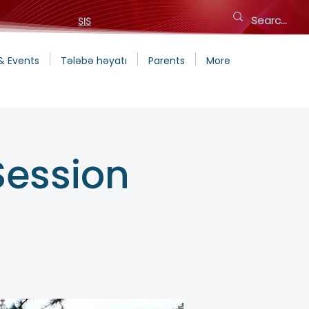
SIS
& Events
Tələbə həyatı
Parents
More
Session