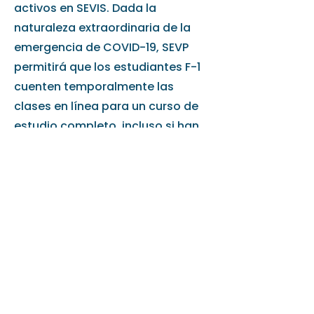
activos en SEVIS. Dada la
naturaleza extraordinaria de la
emergencia de COVID-19, SEVP
permitirá que los estudiantes F-1
cuenten temporalmente las
clases en línea para un curso de
estudio completo, incluso si han
salido de los Estados Unidos y
están tomando las clases en
línea desde otro lugar.
Transferir