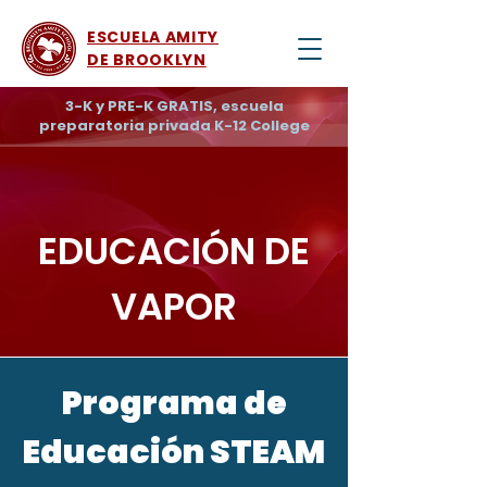
ESCUELA AMITY
DE BROOKLYN
3-K y PRE-K GRATIS, escuela
preparatoria privada K-12 College
EDUCACIÓN DE
VAPOR
Programa de
Educación STEAM