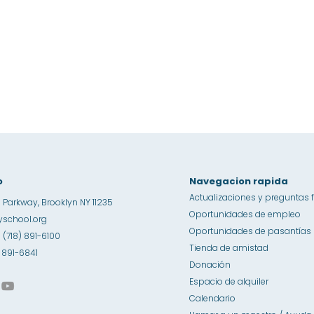
o
Navegacion rapida
Actualizaciones y preguntas 
 Parkway, Brooklyn NY 11235
Oportunidades de empleo
school.org
Oportunidades de pasantías
1 (718) 891-6100
Tienda de amistad
8) 891-6841
Donación
Espacio de alquiler
Calendario