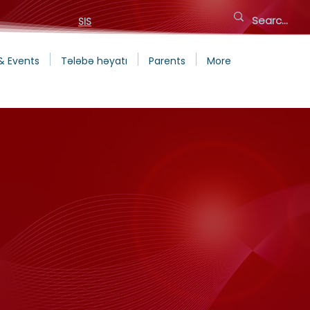
SIS
& Events
Tələbə həyatı
Parents
More