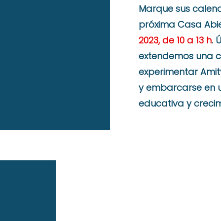
Marque sus calend
próxima Casa Abie
2023, de 10 a 13 h
. 
extendemos una cá
experimentar Ami
y embarcarse en u
educativa y crecim