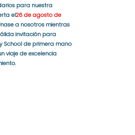
arios para nuestra
rta el
26 de agosto de
Únase a nosotros mientras
lida invitación para
ty School de primera mano
n viaje de excelencia
iento.