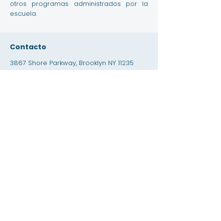
otros programas administrados por la
escuela.
Contacto
3867 Shore Parkway, Brooklyn NY 11235
info@amityschool.org
Teléfono:
+1 (718) 891-6100
Fax:
+1 (718) 891-6841
Navegacion rapida
Actualizaciones y preguntas frecuentes
Oportunidades de empleo
Oportunidades de pasantías