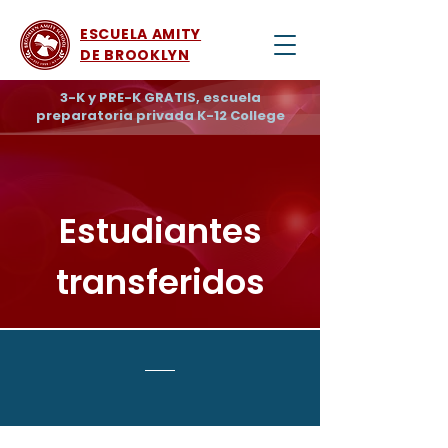
ESCUELA AMITY
DE BROOKLYN
3-K y PRE-K GRATIS, escuela
preparatoria privada K-12 College
Estudiantes
transferidos