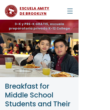
ESCUELA AMITY
DE BROOKLYN
3-K y PRE-K GRATIS, escuela
preparatoria privada K-12 College
Breakfast for
Middle School
Students and Their