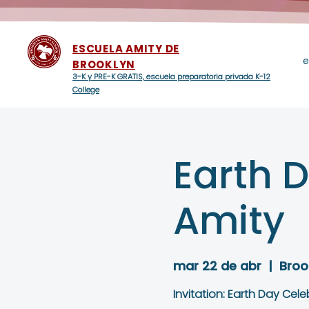
ESCUELA AMITY DE
e
BROOKLYN
3-K y PRE-K GRATIS, escuela preparatoria privada K-12
College
Earth 
Amity
mar 22 de abr
  |  
Broo
Invitation: Earth Day Cel