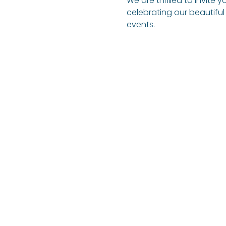
We are thrilled to invite
celebrating our beautiful 
events.