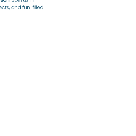
tion
! Join us in 
cts, and fun-filled 