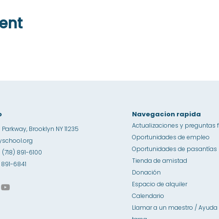
ent
o
Navegacion rapida
Actualizaciones y preguntas 
 Parkway, Brooklyn NY 11235
Oportunidades de empleo
school.org
Oportunidades de pasantías
1 (718) 891-6100
Tienda de amistad
8) 891-6841
Donación
Espacio de alquiler
Calendario
Llamar a un maestro / Ayuda 