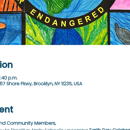
ion
2:40 p.m.
67 Shore Pkwy, Brooklyn, NY 11235, USA
ent
 and Community Members,