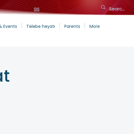
SIS
& Events
Tələbə həyatı
Parents
More
at