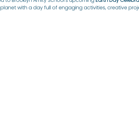
 you to Brooklyn Amity School’s upcoming 
Earth Day Celebra
planet with a day full of engaging activities, creative proje