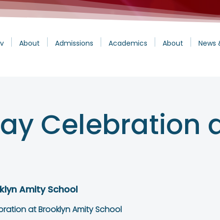
v
About
Admissions
Academics
About
News 
Day Celebration 
klyn Amity School
ebration at Brooklyn Amity School