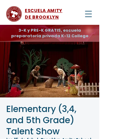
ESCUELA AMITY
DE BROOKLYN
3-K y PRE-K GRATIS, escuela
preparatoria privada K-12 College
Elementary (3,4,
and 5th Grade)
Talent Show