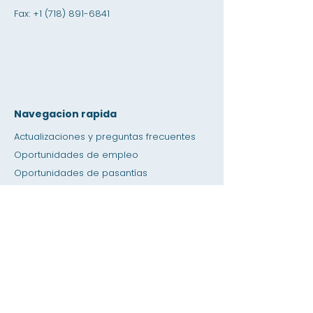
Fax:
+1 (718) 891-6841
Navegacion rapida
Actualizaciones y preguntas frecuentes
Oportunidades de empleo
Oportunidades de pasantías
Tienda de amistad
Donación
Espacio de alquiler
Calendario
Llamar a un maestro / Ayuda con la tarea
Prensa
Accesibilidad