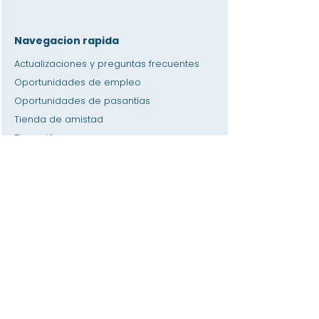
Navegacion rapida
Actualizaciones y preguntas frecuentes
Oportunidades de empleo
Oportunidades de pasantías
Tienda de amistad
Donación
Espacio de alquiler
Calendario
Llamar a un maestro / Ayuda con la tarea
Prensa
Accesibilidad
Privacidad
Hogar
Base de datos del SIS