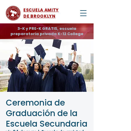
ESCUELA AMITY
DE BROOKLYN
3-K y PRE-K GRATIS, escuela
preparatoria privada K-12 College
Ceremonia de
Graduación de la
Escuela Secundaria