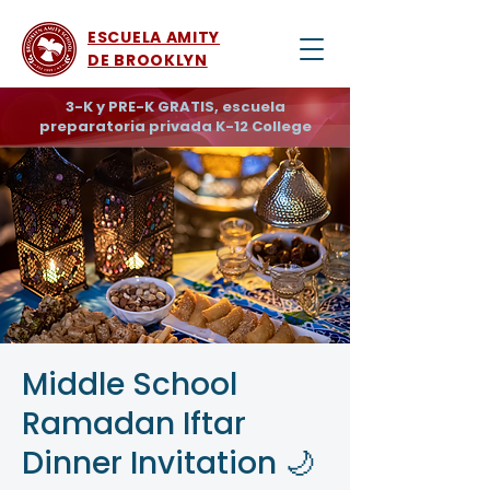
ESCUELA AMITY
DE BROOKLYN
3-K y PRE-K GRATIS, escuela
preparatoria privada K-12 College
Middle School
Ramadan Iftar
Dinner Invitation 🌙