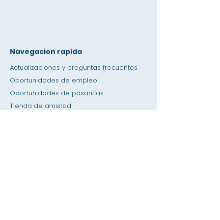
Navegacion rapida
Actualizaciones y preguntas frecuentes
Oportunidades de empleo
Oportunidades de pasantías
Tienda de amistad
Donación
Espacio de alquiler
Calendario
Llamar a un maestro / Ayuda con la tarea
Prensa
Accesibilidad
Privacidad