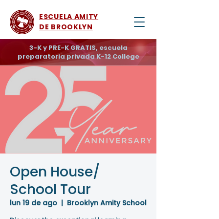
ESCUELA AMITY
DE BROOKLYN
3-K y PRE-K GRATIS, escuela
preparatoria privada K-12 College
Open House/
School Tour
lun 19 de ago
  |  
Brooklyn Amity School