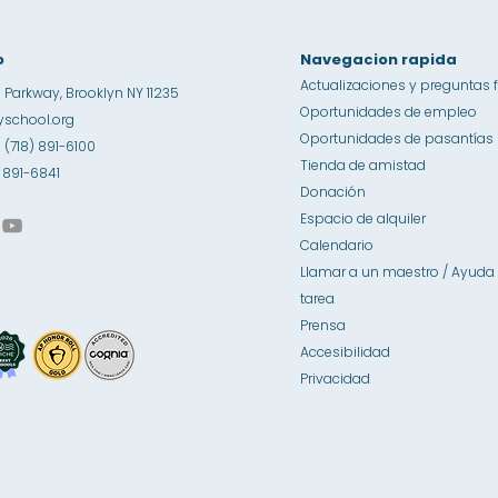
o
Navegacion rapida
Actualizaciones y preguntas 
 Parkway, Brooklyn NY 11235
Oportunidades de empleo
school.org
Oportunidades de pasantías
1 (718) 891-6100
Tienda de amistad
8) 891-6841
Donación
Espacio de alquiler
Calendario
Llamar a un maestro / Ayuda 
tarea
Prensa
Accesibilidad
Privacidad