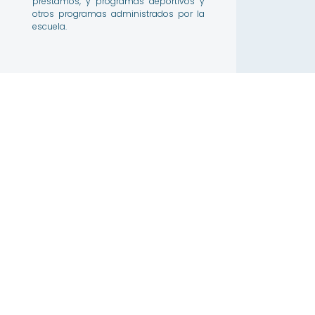
préstamos, y programas deportivos y
otros programas administrados por la
escuela.