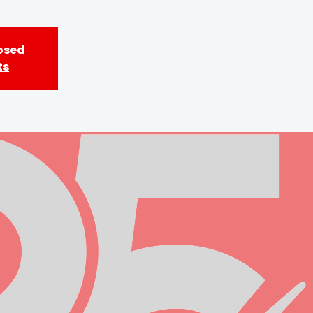
losed
ts