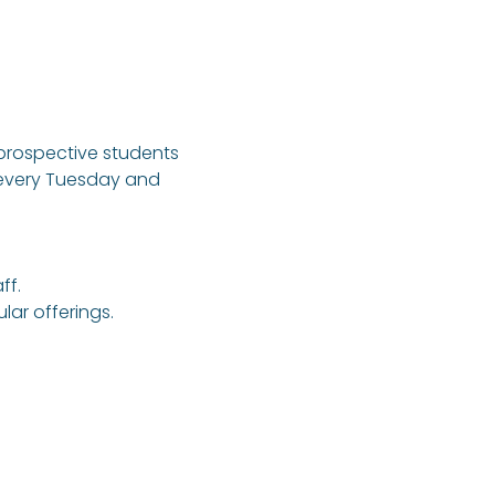
 prospective students 
 every Tuesday and 
ff.
ar offerings.