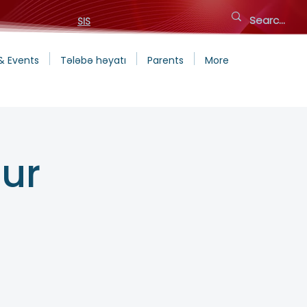
SIS
& Events
Tələbə həyatı
Parents
More
ur