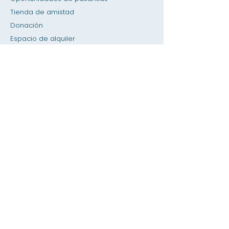
Tienda de amistad
Donación
Espacio de alquiler
Calendario
Llamar a un maestro / Ayuda con la tarea
Prensa
Accesibilidad
Privacidad
Hogar
Base de datos del SIS
Acerca de
Académica
admisiones
Facultad &amperio; Directorio de
Personal
Página de los estudiantes