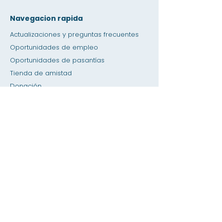
Navegacion rapida
Actualizaciones y preguntas frecuentes
Oportunidades de empleo
Oportunidades de pasantías
Tienda de amistad
Donación
Espacio de alquiler
Calendario
Llamar a un maestro / Ayuda con la tarea
Prensa
Accesibilidad
Privacidad
Hogar
Base de datos del SIS
Acerca de