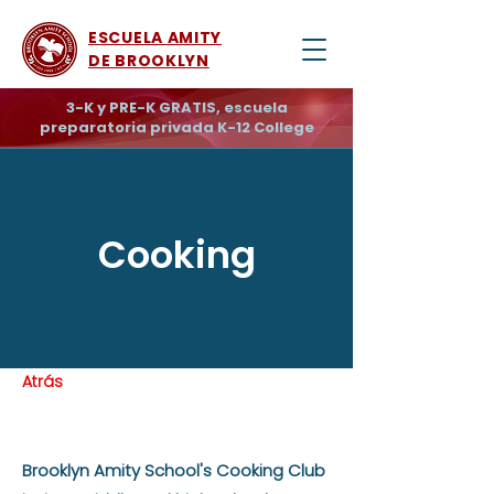
ESCUELA AMITY
DE BROOKLYN
3-K y PRE-K GRATIS, escuela
preparatoria privada K-12 College
Cooking
Atrás
Brooklyn Amity School's Cooking Club