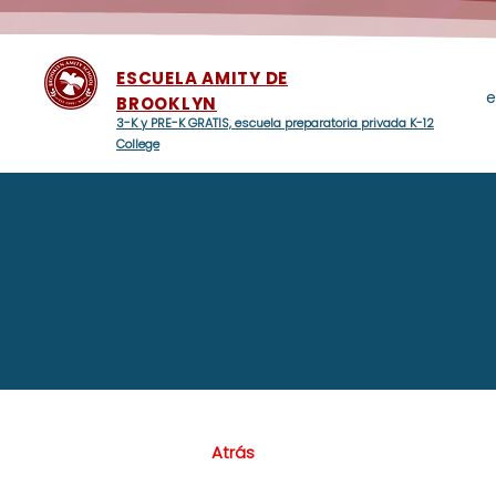
ESCUELA AMITY DE
e
BROOKLYN
3-K y PRE-K GRATIS, escuela preparatoria privada K-12
College
Atrás