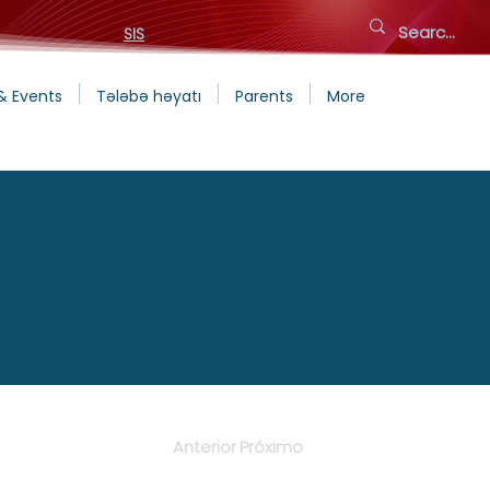
SIS
& Events
Tələbə həyatı
Parents
More
Anterior
Próximo