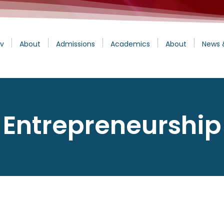
v
About
Admissions
Academics
About
News 
Entrepreneurship