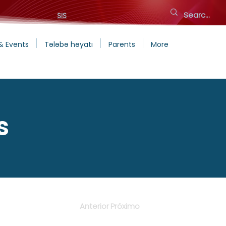
SIS
& Events
Tələbə həyatı
Parents
More
s
Anterior
Próximo