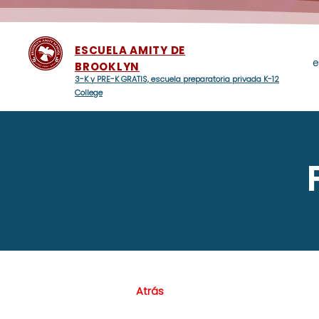
ESCUELA AMITY DE
e
BROOKLYN
3-K y PRE-K GRATIS, escuela preparatoria privada K-12
College
Atrás