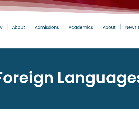
v
About
Admissions
Academics
About
News 
Foreign Language