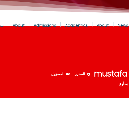
News 
About
Academics
Admissions
About
بي
mustafa
المحرر
المسؤول
متابع