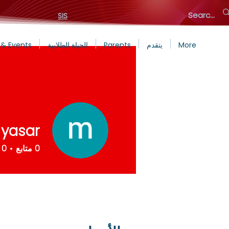
SIS
More
يتقدم
Parents
الحياة الطلابية
& Events
 yasar
0
متابع
0