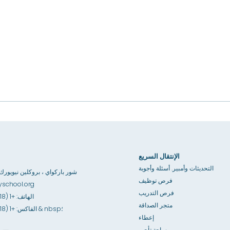
الإنتقال السريع
التحديثات وأمبير. أسئلة وأجوبة
3867 شور باركواي ، بروكلين نيويورك 1235
فرص توظيف
school.org
فرص التدريب
الهاتف: +1 (718) 891-6100
متجر الصداقة
الفاكس: +1 (718) 891-6841 & nbsp؛
إعطاء
مساحة تأجير