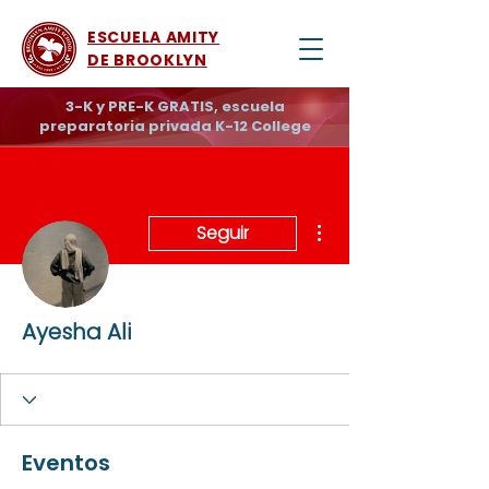
ESCUELA AMITY
DE BROOKLYN
3-K y PRE-K GRATIS, escuela
preparatoria privada K-12 College
Más acciones
Seguir
Ayesha Ali
Eventos