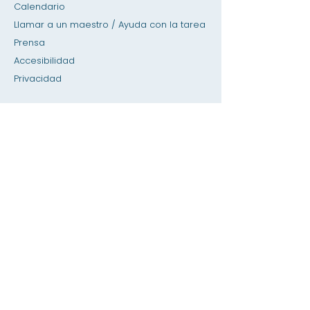
Calendario
Llamar a un maestro / Ayuda con la tarea
Prensa
Accesibilidad
Privacidad
Hogar
Base de datos del SIS
Acerca de
Académica
admisiones
Facultad &amperio; Directorio de
Personal
Página de los estudiantes
Página de los padres
Noticias y amp; Anuncios
Próximos eventos