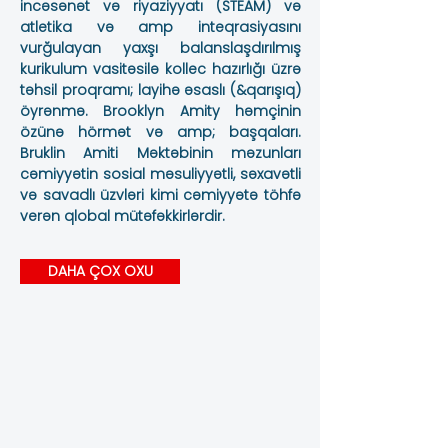
incəsənət və riyaziyyatı (STEAM) və
atletika və amp inteqrasiyasını
vurğulayan yaxşı balanslaşdırılmış
kurikulum vasitəsilə kollec hazırlığı üzrə
təhsil proqramı; layihə əsaslı (&qarışıq)
öyrənmə. Brooklyn Amity həmçinin
özünə hörmət və amp; başqaları.
Bruklin Amiti Məktəbinin məzunları
cəmiyyətin sosial məsuliyyətli, səxavətli
və savadlı üzvləri kimi cəmiyyətə töhfə
verən qlobal mütəfəkkirlərdir.
DAHA ÇOX OXU