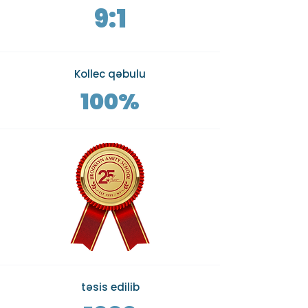
9:1
Kollec qəbulu
100%
təsis edilib