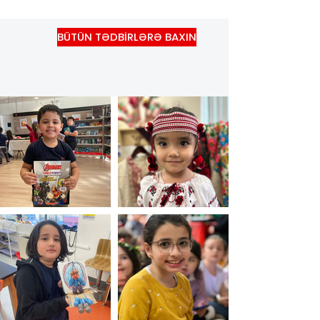
BÜTÜN TƏDBİRLƏRƏ BAXIN