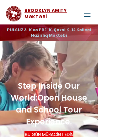
BROOKLYN AMITY
MƏKTƏBİ
PULSUZ 3-K və PRE-K, Şəxsi K-12 Kolleci
Hazırlıq Məktəbi
Step Inside Our
World:
Open House
and School Tour
Experience.
BU GÜN MÜRACİƏT EDİN