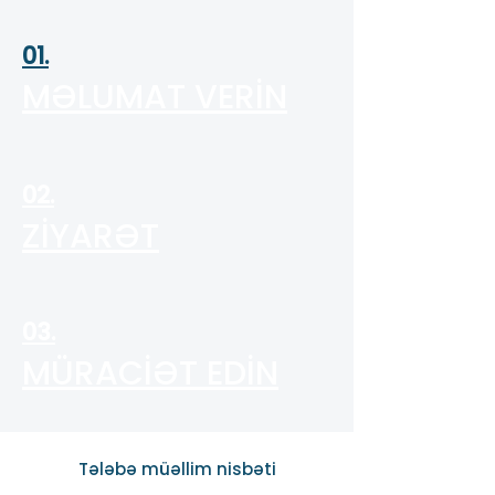
01.
MƏLUMAT VERİN
02.
ZİYARƏT
03.
MÜRACİƏT EDİN
Tələbə müəllim nisbəti