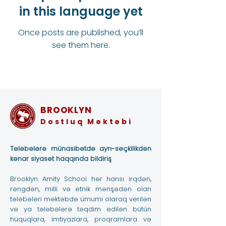
in this language yet
Once posts are published, you’ll
see them here.
BROOKLYN
Dostluq Məktəbi
Tələbələrə münasibətdə ayrı-seçkilikdən
kənar siyasət haqqında bildiriş
Brooklyn Amity School hər hansı irqdən,
rəngdən, milli və etnik mənşədən olan
tələbələri məktəbdə ümumi olaraq verilən
və ya tələbələrə təqdim edilən bütün
hüquqlara, imtiyazlara, proqramlara və