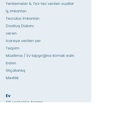
Yeniləmələr & Tez-tez verilən suallar
İş imkanları
Təcrübə İmkanları
Dostluq Dükanı
verən
İcarəyə verilən yer
Təqvim
Müəllimə / Ev tapşırığına kömək edin
basın
Əlçatanlıq
Məxfilik
Ev
SIS verilənlər bazası
Haqqında
Akademiklər
Qəbullar