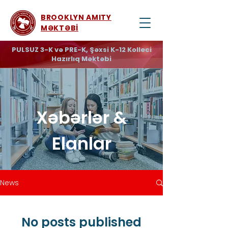
BROOKLYN AMITY
MƏKTƏBİ
PULSUZ 3-K və PRE-K, Şəxsi K-12 Kolleci
Hazırlıq Məktəbi
Xəbərlər &
Elanlar
News
No posts published