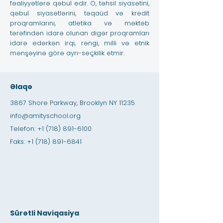
fəaliyyətlərə qəbul edir. O, təhsil siyasətini,
qəbul siyasətlərini, təqaüd və kredit
proqramlarını, atletika və məktəb
tərəfindən idarə olunan digər proqramları
idarə edərkən irqi, rəngi, milli və etnik
mənşəyinə görə ayrı-seçkilik etmir.
Əlaqə
3867 Shore Parkway, Brooklyn NY 11235
info@amityschool.org
Telefon:
+1 (718) 891-6100
Faks:
+1 (718) 891-6841
Sürətli Naviqasiya