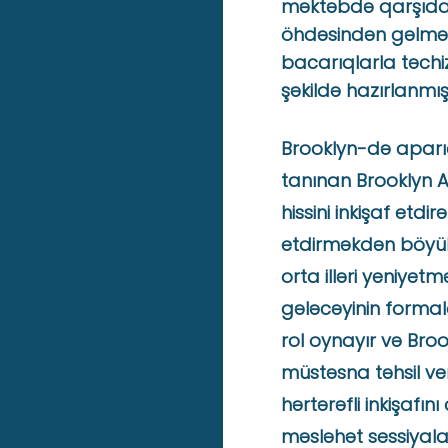
məktəbdə qarşıda d
öhdəsindən gəlmək
bacarıqlarla təch
şəkildə hazırlanmış
Brooklyn-də aparıc
tanınan Brooklyn 
hissini inkişaf etdir
etdirməkdən böyük 
orta illəri yeniyetm
gələcəyinin form
rol oynayır və Bro
müstəsna təhsil ve
hərtərəfli inkişafı
məsləhət sessiyaları