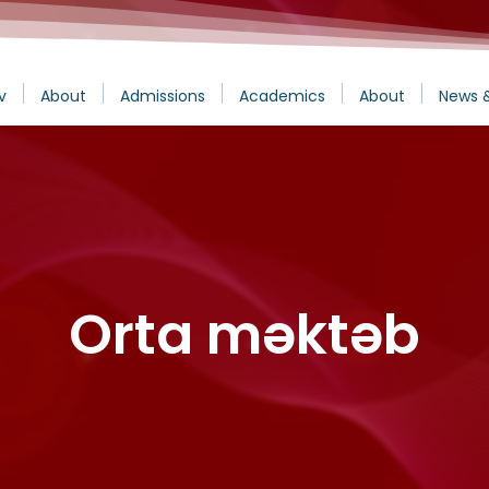
v
About
Admissions
Academics
About
News 
Orta məktəb