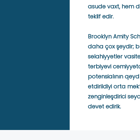
asudə vaxt, həm də
təklif edir.
Brooklyn Amity Sch
daha çox şeydir; bu
səlahiyyətlər vasitə
tərbiyəvi cəmiyyətdi
potensialının qeyd
etdirildiyi orta mək
zənginləşdirici s
dəvət edirik.