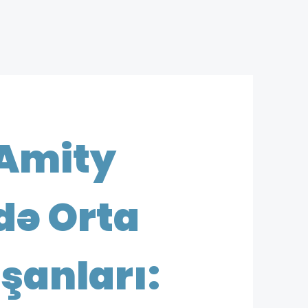
 Amity
də Orta
şanları: