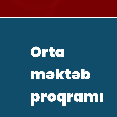
Orta
məktəb
proqramı