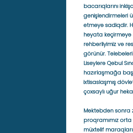
bacarıqlarını inkişa
genişləndirmələri 
etməyə sadiqdir. Hə
həyata keçirməyə 
rəhbərliyimiz və re
görünür. Tələbələri
Liseylərə Qəbul Sı
hazırlaşmağa başla
ixtisaslaşmış dövlə
çoxsaylı uğur hekayə
Məktəbdən sonra 
proqramımız orta 
müxtəlif maraqlar