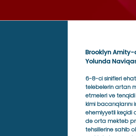
Brooklyn Amity-
Yolunda Naviqasi
6-8-ci sinifləri əh
tələbələrin artan m
etmələri və tənqid
kimi bacarıqlarını i
əhəmiyyətli keçidi 
də orta məktəb pr
təhsillərinə sahib 