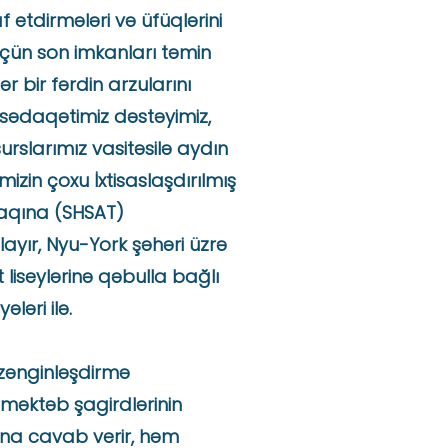
f etdirmələri və üfüqlərini
üçün son imkanları təmin
r bir fərdin arzularını
sədaqətimiz dəstəyimiz,
surslarımız vasitəsilə aydın
mizin çoxu İxtisaslaşdırılmış
naqına (SHSAT)
yır, Nyu-York şəhəri üzrə
t liseylərinə qəbulla bağlı
ləri ilə.
zənginləşdirmə
məktəb şagirdlərinin
ına cavab verir, həm