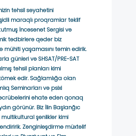
zin təhsil səyahətini
idli maraqlı proqramlar təklif
 tutmuş İncəsənət Sərgisi və
mik tədbirlərə qədər biz
ə mühiti yaşamasını təmin edirik.
tarla günləri və SHSAT/PRE-SAT
lmış təhsil planları kimi
 kömək edir. Sağlamlığa olan
ıq Seminarları və psixi
əcrübələrini əhatə edən qonaq
ydın görünür. Biz İlin Başlanğıc
ltikultural şənliklər kimi
əndiririk. Zənginləşdirmə müxtəlif