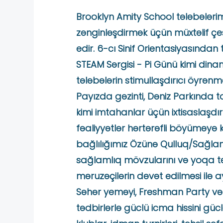
Brooklyn Amity School tələbələrimi
zənginləşdirmək üçün müxtəlif çeş
edir. 6-cı Sinif Orientasiyasından
STEAM Sərgisi - Pi Günü kimi dina
tələbələrin stimullaşdırıcı öyrənm
Payızda gəzinti, Dəniz Parkında 
kimi imtahanlar üçün ixtisaslaşdırı
fəaliyyətlər hərtərəfli böyüməyə
bağlılığımız Özünə Qulluq/Sağlaml
sağlamlıq mövzularını və yoqa t
məruzəçilərin dəvət edilməsi ilə a
Səhər yeməyi, Freshman Party və mu
tədbirlərlə güclü icma hissini gücl