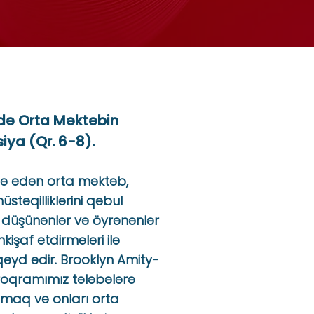
də Orta Məktəbin
ya (Qr. 6-8).
atə edən orta məktəb,
üstəqilliklərini qəbul
i düşünənlər və öyrənənlər
nkişaf etdirmələri ilə
qeyd edir. Brooklyn Amity-
oqramımız tələbələrə
olmaq və onları orta