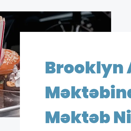
Brooklyn
Məktəbin
Məktəb Ni