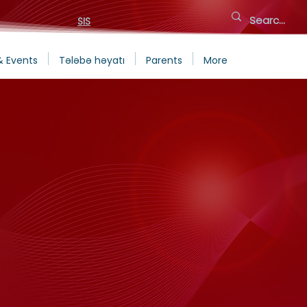
SIS
& Events
Tələbə həyatı
Parents
More