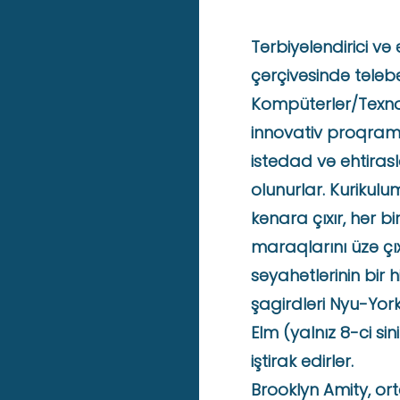
Tərbiyələndirici və
çərçivəsində tələbə
Kompüterlər/Texnol
innovativ proqramla
istedad və ehtirasl
olunurlar. Kuriku
kənara çıxır, hər bi
maraqlarını üzə çı
səyahətlərinin bir 
şagirdləri Nyu-York
Elm (yalnız 8-ci si
iştirak edirlər.
Brooklyn Amity, or