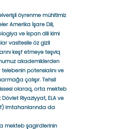
 əlverişli öyrənmə mühitimiz
lər Amerika İşarə Dili,
ogiya və İspan dili kimi
r vasitəsilə öz gizli
arını kəşf etməyə təşviq
lumumuz akademiklərdən
r tələbənin potensialını və
xarmağa çalışır. Təhsil
hissəsi olaraq, orta məktəb
 Dövlət Riyaziyyat, ELA və
nif) imtahanlarında da
ta məktəb şagirdlərinin