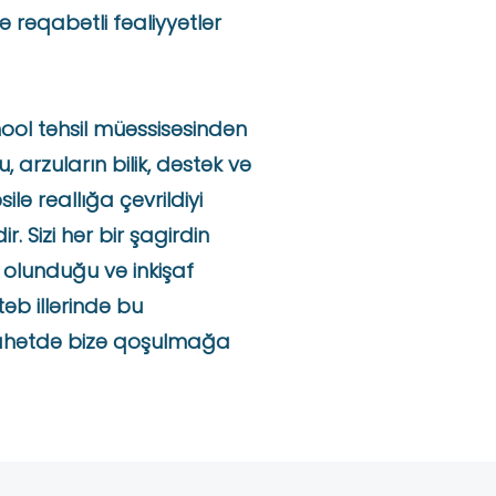
 rəqabətli fəaliyyətlər
ool təhsil müəssisəsindən
, arzuların bilik, dəstək və
silə reallığa çevrildiyi
r. Sizi hər bir şagirdin
 olunduğu və inkişaf
təb illərində bu
əyahətdə bizə qoşulmağa