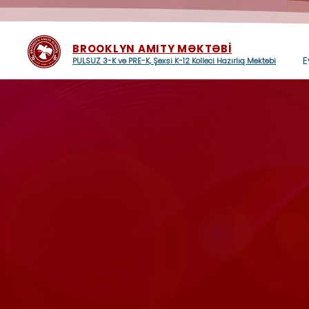
BROOKLYN AMITY MƏKTƏBİ
E
PULSUZ 3-K və PRE-K, Şəxsi K-12 Kolleci Hazırlıq Məktəbi