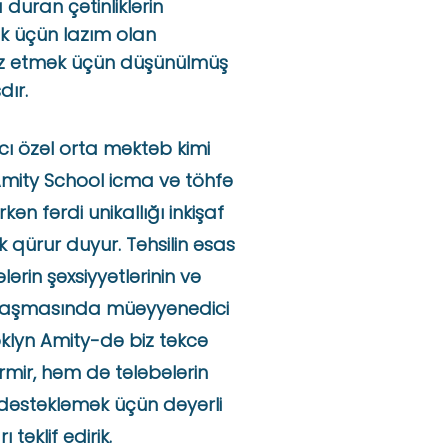
uran çətinliklərin
 üçün lazım olan
iz etmək üçün düşünülmüş
dır.
ı özəl orta məktəb kimi
Amity School icma və töhfə
ərkən fərdi unikallığı inkişaf
qürur duyur. Təhsilin əsas
ələrin şəxsiyyətlərinin və
alaşmasında müəyyənedici
oklyn Amity-də biz təkcə
rmir, həm də tələbələrin
nı dəstəkləmək üçün dəyərli
 təklif edirik.