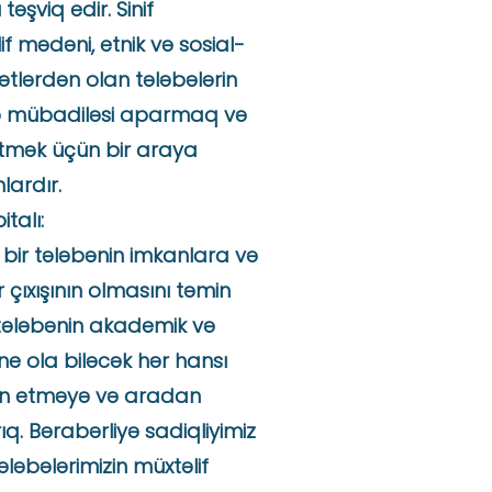
şviq edir. Sinif
f mədəni, etnik və sosial-
ətlərdən olan tələbələrin
ə mübadiləsi aparmaq və
 etmək üçün bir araya
lardır.
talı:
 bir tələbənin imkanlara və
çıxışının olmasını təmin
z tələbənin akademik və
ne ola biləcək hər hansı
n etməyə və aradan
q. Bərabərliyə sadiqliyimiz
ələbələrimizin müxtəlif