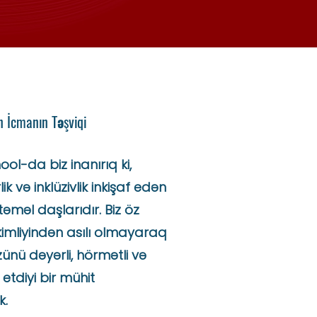
n İcmanın Təşviqi
ol-da biz inanırıq ki,
ik və inklüzivlik inkişaf edən
təməl daşlarıdır. Biz öz
imliyindən asılı olmayaraq
zünü dəyərli, hörmətli və
 etdiyi bir mühit
k.