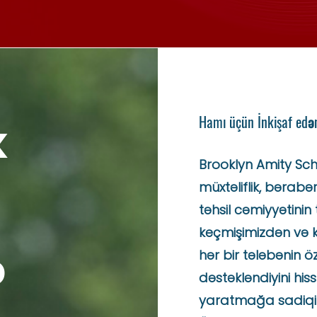
Hamı üçün İnkişaf edə
k
Brooklyn Amity Scho
müxtəliflik, bərabərl
təhsil cəmiyyətinin 
keçmişimizdən və k
ə
hər bir tələbənin ö
dəstəkləndiyini hiss
yaratmağa sadiqi