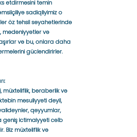
ks etdirməsini təmin
msilçiliyə sadiqliyimiz o
lər öz təhsil səyahətlərində
r, mədəniyyətlər və
laşırlar və bu, onlara daha
mələrini gücləndirirlər.
rı:
 müxtəliflik, bərabərlik və
ktəbin məsuliyyəti deyil,
valideynlər, qəyyumlar,
 geniş ictimaiyyəti cəlb
. Biz müxtəliflik və