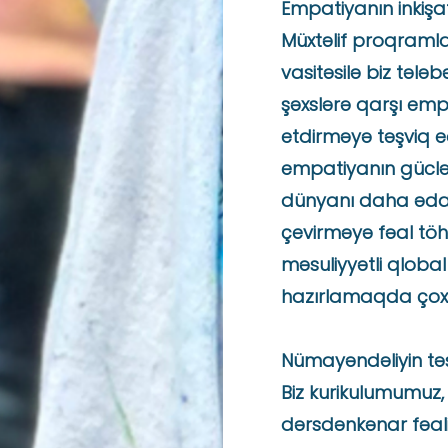
Empatiyanın inkişaf
Müxtəlif proqramla
vasitəsilə biz tələb
şəxslərə qarşı emp
etdirməyə təşviq edir
empatiyanın güclən
dünyanı daha ədalət
çevirməyə fəal tö
məsuliyyətli qlob
hazırlamaqda çox 
Nümayəndəliyin təş
Biz kurikulumumuz, 
dərsdənkənar fəali