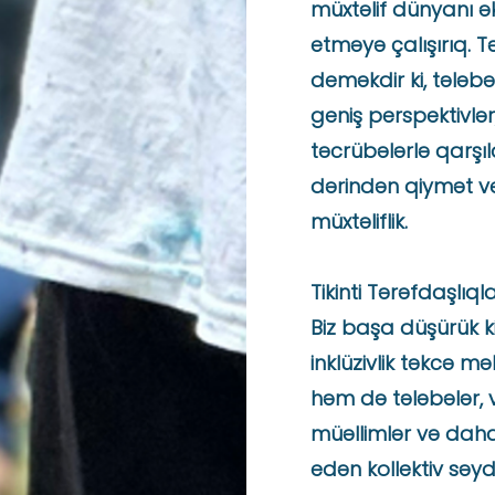
müxtəlif dünyanı ə
etməyə çalışırıq. Tə
deməkdir ki, tələbə
geniş perspektivlə
təcrübələrlə qarşı
dərindən qiymət ver
müxtəliflik.
Tikinti Tərəfdaşlıqla
Biz başa düşürük ki,
inklüzivlik təkcə mə
həm də tələbələr, 
müəllimlər və daha
edən kollektiv səydir