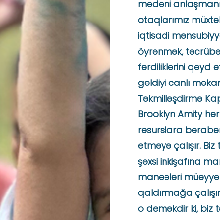
mədəni anlaşmanı tə
otaqlarımız müxtəli
iqtisadi mənsubiyy
öyrənmək, təcrüb
fərdiliklərini qeyd
gəldiyi canlı məkan
Təkmilləşdirmə Kapi
Brooklyn Amity hər
resurslara bərabər 
etməyə çalışır. Bi
şəxsi inkişafına ma
maneələri müəyyə
qaldırmağa çalışırı
o deməkdir ki, biz t