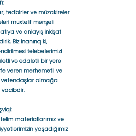
ı:
r, tədbirlər və müzakirələr
ələri müxtəlif mənşəli
atiya və anlayış inkişaf
ik. Biz inanırıq ki,
dirilməsi tələbələrimizi
li və ədalətli bir yerə
hfə verən mərhəmətli və
al vətəndaşlar olmağa
vacibdir.
viqi:
təlim materiallarımız və
yyətlərimizin yaşadığımız