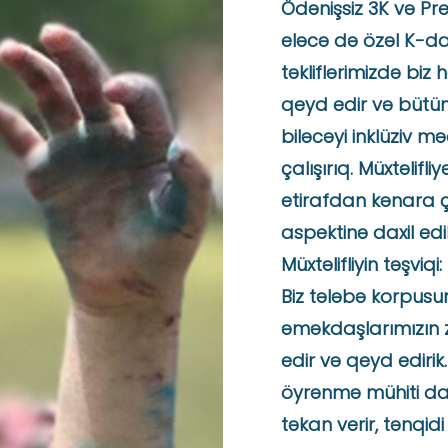
Ödənişsiz 3K və P
eləcə də özəl K-d
təkliflərimizdə biz h
qeyd edir və bütün 
biləcəyi inklüziv m
çalışırıq. Müxtəlifl
etirafdan kənara çıx
aspektinə daxil edil
Müxtəlifliyin təşviqi:
Biz tələbə korpusum
əməkdaşlarımızın zə
edir və qeyd edirik. 
öyrənmə mühiti da
təkan verir, tənqid