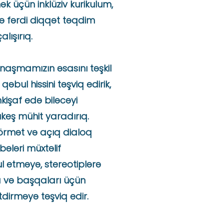
k üçün inklüziv kurikulum,
və fərdi diqqət təqdim
lışırıq.
yanaşmamızın əsasını təşkil
 qəbul hissini təşviq edirik,
nkişaf edə biləcəyi
ıkeş mühit yaradırıq.
rmət və açıq dialoq
bələri müxtəlif
ul etməyə, stereotiplərə
və başqaları üçün
tdirməyə təşviq edir.