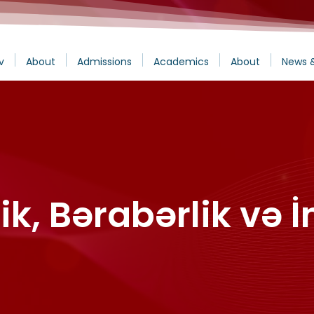
v
About
Admissions
Academics
About
News 
ik, Bərabərlik və İ