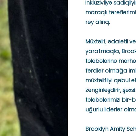
inklüzivliyə sadiql
maraqlı tərəflərimi
rəy alırıq.
Müxtəlif, ədalətli v
yaratmaqla, Brook
tələbələrinə mərhəm
fərdlər olmağa imkan
müxtəlifliyi qəbul 
zənginləşdirir, şəxsi
tələbələrimizi bir-b
uğurlu liderlər olm
Brooklyn Amity Sch