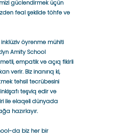
iyimizi gücləndirmək üçün
zdən fəal şəkildə töhfə və
ə inklüziv öyrənmə mühiti
lyn Amity School
ətli, empatik və açıq fikirli
 verir. Biz inanırıq ki,
etmək təhsil təcrübəsini
 inkişafı təşviq edir və
iri ilə əlaqəli dünyada
ağa hazırlayır.
ool-da biz hər bir