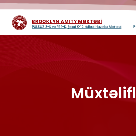
BROOKLYN AMITY MƏKTƏBİ
E
PULSUZ 3-K və PRE-K, Şəxsi K-12 Kolleci Hazırlıq Məktəbi
Müxtəlifl