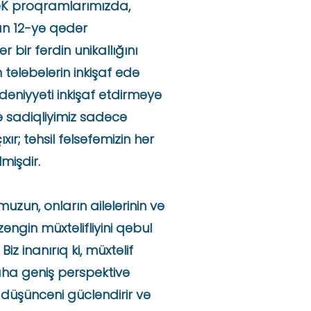
reK proqramlarımızda,
an 12-yə qədər
ər bir fərdin unikallığını
tələbələrin inkişaf edə
ədəniyyəti inkişaf etdirməyə
iyə sadiqliyimiz sadəcə
ır; təhsil fəlsəfəmizin hər
mişdir.
uzun, onların ailələrinin və
ngin müxtəlifliyini qəbul
Biz inanırıq ki, müxtəlif
ha geniş perspektivə
i düşüncəni gücləndirir və