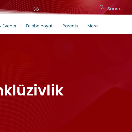
SIS
& Events
Tələbə həyatı
Parents
More
nklüzivlik