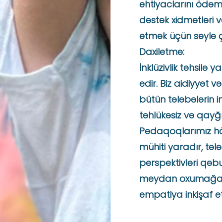
ehtiyaclarını ödəmə
dəstək xidmətləri 
etmək üçün səylə ça
Daxiletmə:
İnklüzivlik təhsilə 
edir. Biz aidiyyət və
bütün tələbələrin i
təhlükəsiz və qayğ
Pedaqoqlarımız hö
mühiti yaradır, tələ
perspektivləri qəb
meydan oxumağa 
empatiya inkişaf e