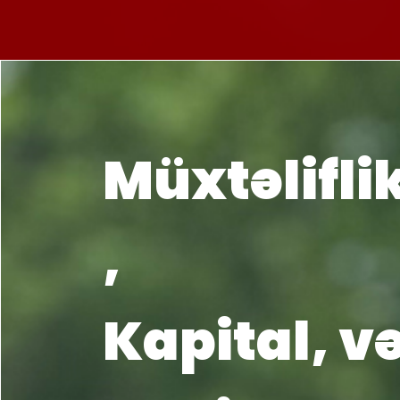
Müxtəlifli
,
Kapital, v