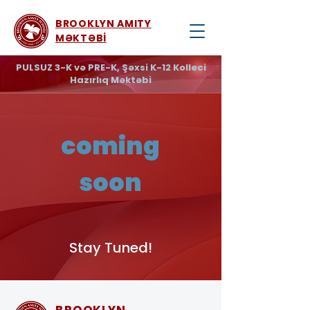
BROOKLYN AMITY
MƏKTƏBİ
PULSUZ 3-K və PRE-K, Şəxsi K-12 Kolleci
Hazırlıq Məktəbi
coming
soon
Stay Tuned!