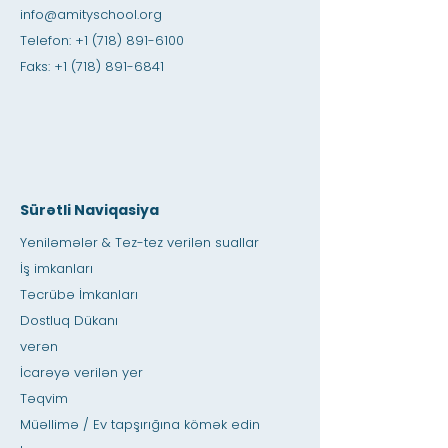
info@amityschool.org
Telefon:
+1 (718) 891-6100
Faks:
+1 (718) 891-6841
Sürətli Naviqasiya
Yeniləmələr & Tez-tez verilən suallar
İş imkanları
Təcrübə İmkanları
Dostluq Dükanı
verən
İcarəyə verilən yer
Təqvim
Müəllimə / Ev tapşırığına kömək edin