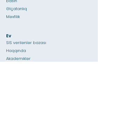
basın
Əlçatanlıq
Məxfilik
Ev
SIS verilənlər bazası
Haqqında
Akademiklər
Qəbullar
Fakültə & amp; Kadrlar kataloqu
Tələbə Səhifəsi
Valideynlər səhifəsi
Xəbərlər & Elanlar
Qarşıdan gələn hadisələr
Əlaqə
3-K & amp; Hamı üçün Pre-K