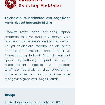
BROOKLYN
Dostluq Məktəbi
Tələbələrə münasibətdə ayrı-seçkilikdən
kənar siyasət haqqında bildiriş
Brooklyn Amity School hər hansı irqdən,
rəngdən, milli və etnik mənşədən olan
tələbələri məktəbdə ümumi olaraq verilən
və ya tələbələrə təqdim edilən bütün
hüquqlara, imtiyazlara, proqramlara və
fəaliyyətlərə qəbul edir. O, təhsil siyasətini,
qəbul siyasətlərini, təqaüd və kredit
proqramlarını, atletika və məktəb
tərəfindən idarə olunan digər proqramları
idarə edərkən irqi, rəngi, milli və etnik
mənşəyinə görə ayrı-seçkilik etmir.
Əlaqə
3867 Shore Parkway, Brooklyn NY 11235