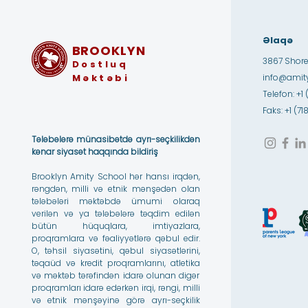
Əlaqə
BROOKLYN
3867 Shore
Dostluq
Məktəbi
info@amity
Telefon: +1 
Faks: +1 (7
Tələbələrə münasibətdə ayrı-seçkilikdən
kənar siyasət haqqında bildiriş
Brooklyn Amity School hər hansı irqdən,
rəngdən, milli və etnik mənşədən olan
tələbələri məktəbdə ümumi olaraq
verilən və ya tələbələrə təqdim edilən
bütün hüquqlara, imtiyazlara,
proqramlara və fəaliyyətlərə qəbul edir.
O, təhsil siyasətini, qəbul siyasətlərini,
təqaüd və kredit proqramlarını, atletika
və məktəb tərəfindən idarə olunan digər
proqramları idarə edərkən irqi, rəngi, milli
və etnik mənşəyinə görə ayrı-seçkilik