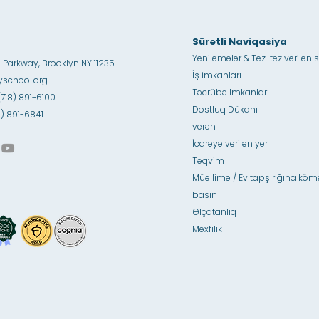
Sürətli Naviqasiya
Yeniləmələr & Tez-tez verilən s
 Parkway, Brooklyn NY 11235
İş imkanları
school.org
Təcrübə İmkanları
(718) 891-6100
Dostluq Dükanı
18) 891-6841
verən
İcarəyə verilən yer
Təqvim
Müəllimə / Ev tapşırığına köm
basın
Əlçatanlıq
Məxfilik