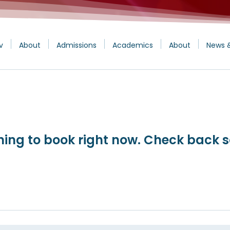
v
About
Admissions
Academics
About
News 
hing to book right now. Check back s