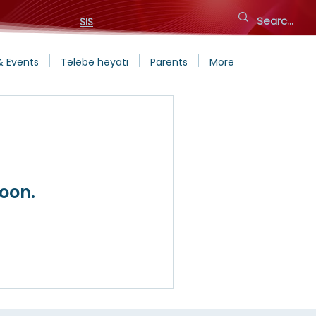
SIS
& Events
Tələbə həyatı
Parents
More
oon.