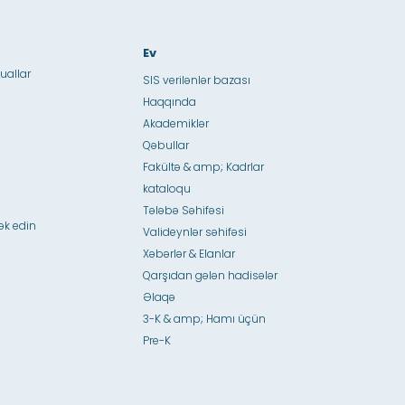
Ev
uallar
SIS verilənlər bazası
Haqqında
Akademiklər
Qəbullar
Fakültə & amp; Kadrlar
kataloqu
Tələbə Səhifəsi
ək edin
Valideynlər səhifəsi
Xəbərlər & Elanlar
Qarşıdan gələn hadisələr
Əlaqə
3-K & amp; Hamı üçün
Pre-K