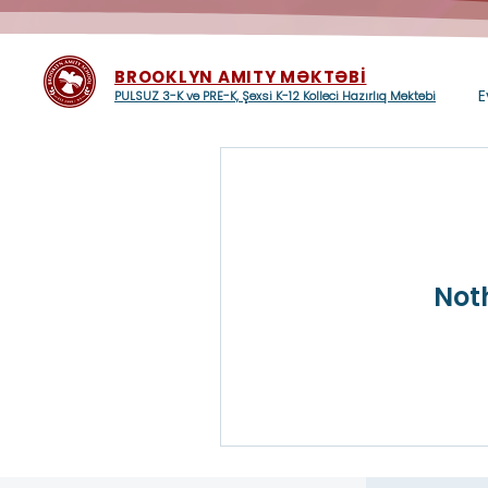
BROOKLYN AMITY MƏKTƏBİ
E
PULSUZ 3-K və PRE-K, Şəxsi K-12 Kolleci Hazırlıq Məktəbi
Not