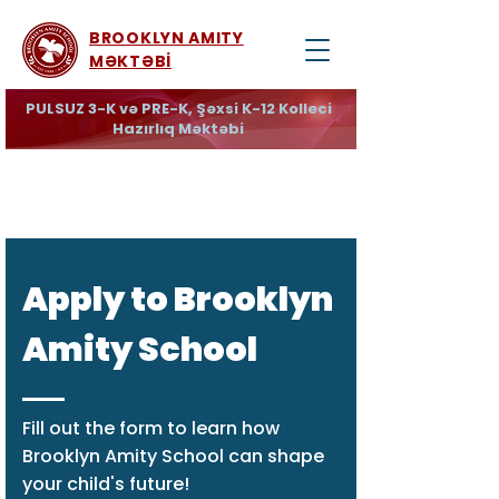
BROOKLYN AMITY
MƏKTƏBİ
PULSUZ 3-K və PRE-K, Şəxsi K-12 Kolleci
Hazırlıq Məktəbi
Apply to Brooklyn
Amity School
Fill out the form to learn how
Brooklyn Amity School can shape
your child's future!