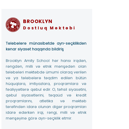
BROOKLYN
Dostluq Məktəbi
Tələbələrə münasibətdə ayrı-seçkilikdən
kənar siyasət haqqında bildiriş
Brooklyn Amity School hər hansı irqdən,
rəngdən, milli və etnik mənşədən olan
tələbələri məktəbdə ümumi olaraq verilən
və ya tələbələrə təqdim edilən bütün
hüquqlara, imtiyazlara, proqramlara və
fəaliyyətlərə qəbul edir. O, təhsil siyasətini,
qəbul siyasətlərini, təqaüd və kredit
proqramlarını, atletika və məktəb
tərəfindən idarə olunan digər proqramları
idarə edərkən irqi, rəngi, milli və etnik
mənşəyinə görə ayrı-seçkilik etmir.