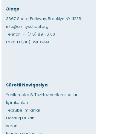
Əlaqə
3867 Shore Parkway, Brooklyn NY 11235
info@amityschool.org
Telefon:
+1 (718) 891-6100
Faks:
+1 (718) 891-6841
Sürətli Naviqasiya
Yeniləmələr & Tez-tez verilən suallar
İş imkanları
Təcrübə İmkanları
Dostluq Dükanı
verən
İcarəyə verilən yer