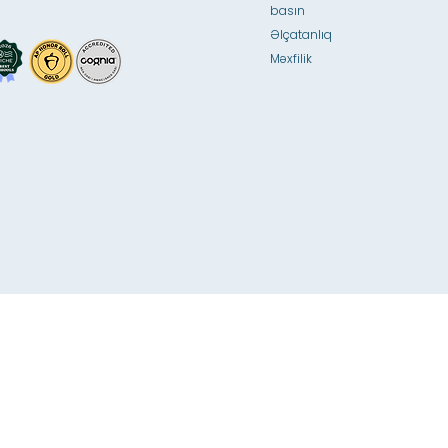
basın
Əlçatanlıq
Məxfilik