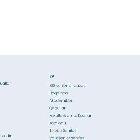
Ev
uallar
SIS verilənlər bazası
Haqqında
Akademiklər
Qəbullar
Fakültə & amp; Kadrlar
kataloqu
Tələbə Səhifəsi
ək edin
Valideynlər səhifəsi