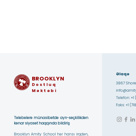
Əlaqə
BROOKLYN
3867 Shore
Dostluq
Məktəbi
info@amity
Telefon: +1 
Faks: +1 (7
Tələbələrə münasibətdə ayrı-seçkilikdən
kənar siyasət haqqında bildiriş
Brooklyn Amity School hər hansı irqdən,