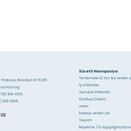
Sürətli Naviqasiya
Yeniləmələr & Tez-tez verilən s
 Parkway, Brooklyn NY 11235
İş imkanları
school.org
Təcrübə İmkanları
(718) 891-6100
Dostluq Dükanı
18) 891-6841
verən
İcarəyə verilən yer
Təqvim
Müəllimə / Ev tapşırığına köm