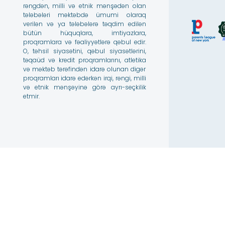
rəngdən, milli və etnik mənşədən olan
tələbələri məktəbdə ümumi olaraq
verilən və ya tələbələrə təqdim edilən
bütün hüquqlara, imtiyazlara,
proqramlara və fəaliyyətlərə qəbul edir.
O, təhsil siyasətini, qəbul siyasətlərini,
təqaüd və kredit proqramlarını, atletika
və məktəb tərəfindən idarə olunan digər
proqramları idarə edərkən irqi, rəngi, milli
və etnik mənşəyinə görə ayrı-seçkilik
etmir.