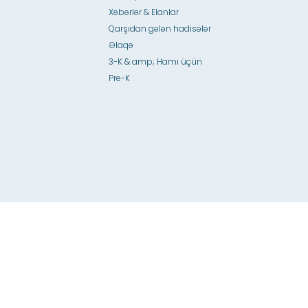
Xəbərlər & Elanlar
Qarşıdan gələn hadisələr
Əlaqə
3-K & amp; Hamı üçün
Pre-K