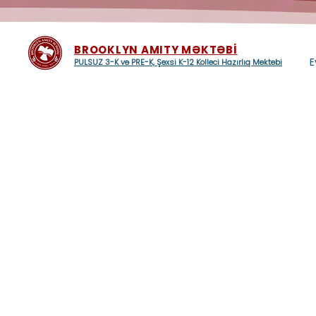
BROOKLYN AMITY MƏKTƏBİ
E
PULSUZ 3-K və PRE-K, Şəxsi K-12 Kolleci Hazırlıq Məktəbi